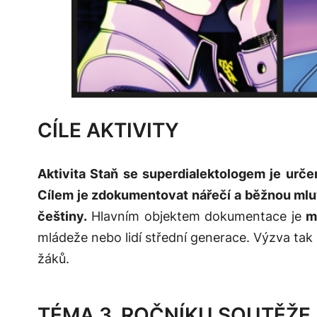
CÍLE AKTIVITY
Aktivita Staň se superdialektologem je urče
Cílem je zdokumentovat nářečí a běžnou ml
češtiny.
Hlavním objektem dokumentace je
m
mládeže nebo lidí střední generace. Výzva ta
žáků.
TÉMA 3. ROČNÍKU SOUTĚŽE