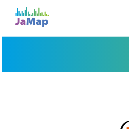
Přeskočit
na
obsah