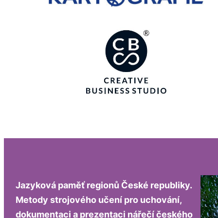
Jazyková paměť regionů České republiky.
Metody strojového učení pro uchování,
dokumentaci a prezentaci nářečí českého