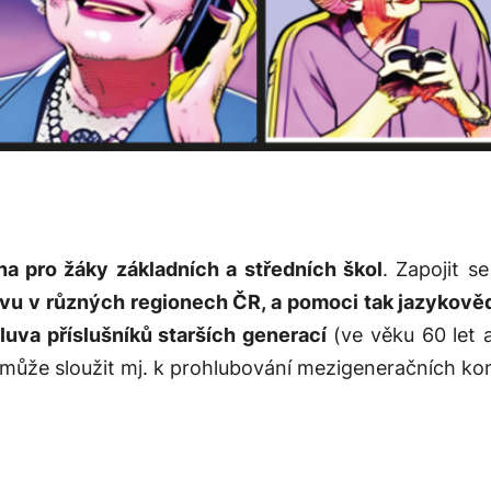
na pro žáky základních a středních škol
. Zapojit s
uvu v různých regionech ČR, a pomoci tak jazyko
luva příslušníků starších generací
(ve věku 60 let a
k může sloužit mj. k prohlubování mezigeneračních ko