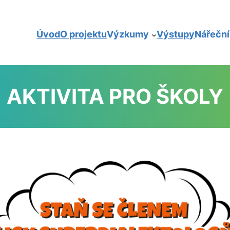
Úvod
O projektu
Výzkumy
Výstupy
Nářečn
AKTIVITA PRO ŠKOLY