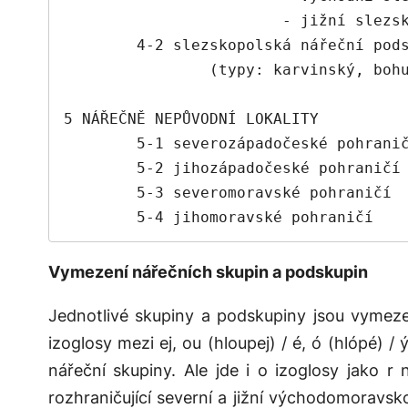
			- jižní slezskomoravský)

	4-2 slezskopolská nářeční podskupina

		(typy: karvinský, bohumínský, těšínský, jablunkovský)

5 NÁŘEČNĚ NEPŮVODNÍ LOKALITY

	5-1 severozápadočeské pohraničí

	5-2 jihozápadočeské pohraničí

	5-3 severomoravské pohraničí

	5-4 jihomoravské pohraničí
Vymezení nářečních skupin a podskupin
Jednotlivé skupiny a podskupiny jsou vymeze
izoglosy mezi
ej
,
ou
(
hloupej
) /
é
,
ó
(
hlópé
) /
nářeční skupiny. Ale jde i o izoglosy jako
r
n
rozhraničující severní a jižní východomoravs