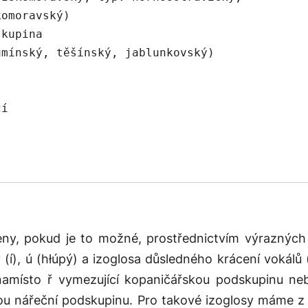
ny, pokud je to možné, prostřednictvím výrazných
ý
(
í
),
ú
(
hłúpý
) a izoglosa důsledného krácení vokálů 
amísto
ř
vymezující kopaničářskou podskupinu ne
kou nářeční podskupinu. Pro takové izoglosy máme z 