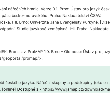
ání nářečních hranic. Verze 0.1
. Brno: Ústav pro jazyk český
o pásu česko-moravského
. Praha: Nakladatelství ČSAV.
čská. I–II
. Brno: Univerzita Jana Evangelisty Purkyně. [Dize
západní. Studie jazykově zeměpisná. I–II
. Praha: Nakladatel
EK, Bronislav.
ProMAP 1.0
. Brno – Olomouc: Ústav pro jaz
z/geoportal/promap/>.
čí českého jazyka. Nářeční skupiny a podskupiny (okolo r. 
. [online] Dostupné z <https://www.jamap.cz/download/ma