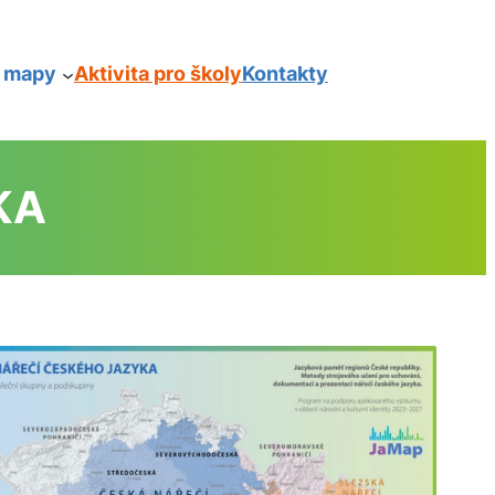
í mapy
Aktivita pro školy
Kontakty
KA