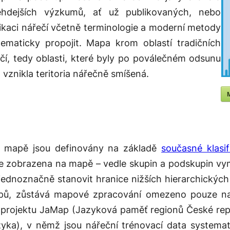
hdejších výzkumů, ať už publikovaných, nebo
fikaci nářečí včetně terminologie a moderní metody
maticky propojit. Mapa krom oblastí tradičních
ičí, tedy oblasti, které byly po poválečném odsunu
znikla teritoria nářečně smíšená.
a mapě jsou definovány na základě
současné klasi
ká je zobrazena na mapě – vedle skupin a podskupin v
jednoznačně stanovit hranice nižších hierarchických
pů, zůstává mapové zpracování omezeno pouze na d
rojektu JaMap (Jazyková paměť regionů České repub
yka), v němž jsou nářeční trénovací data systema