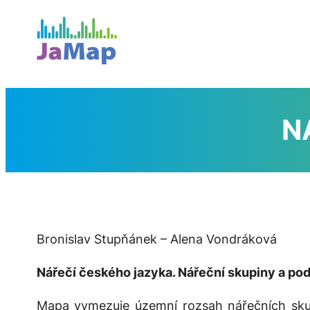
Přeskočit
na
obsah
N
Bronislav Stupňánek – Alena Vondráková
Nářečí českého jazyka. Nářeční skupiny a po
Mapa vymezuje územní rozsah nářečních sku