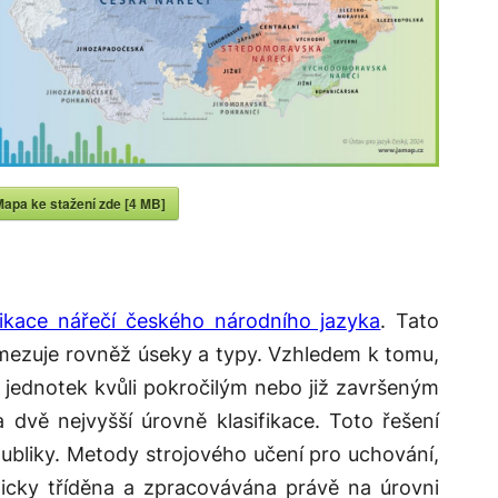
Mapa ke stažení zde [4 MB]
fikace nářečí českého národního jazyka
. Tato
ymezuje rovněž úseky a typy. Vzhledem k tomu,
 jednotek kvůli pokročilým nebo již završeným
vě nejvyšší úrovně klasifikace. Toto řešení
liky. Metody strojového učení pro uchování,
ticky tříděna a zpracovávána právě na úrovni