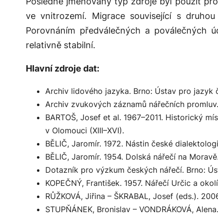
Posledně jmenovaný typ zdroje byl použit pro
ve vnitrozemí. Migrace související s druhou
Porovnáním předválečných a poválečných úd
relativně stabilní.
Hlavní zdroje dat:
Archiv lidového jazyka. Brno: Ústav pro jazyk č
Archiv zvukových záznamů nářečních promluv. B
BARTOŠ, Josef et al. 1967–2011.
Historický mí
v Olomouci (XIII–XVI).
BĚLIČ, Jaromír. 1972.
Nástin české dialektolog
BĚLIČ, Jaromír. 1954.
Dolská nářečí na Moravě
Dotazník pro výzkum českých nářečí
. Brno: Ús
KOPEČNÝ, František. 1957.
Nářečí Určic a okolí
RŮŽKOVÁ, Jiřina – ŠKRABAL, Josef (eds.). 200
STUPŇÁNEK, Bronislav – VONDRÁKOVÁ, Alena