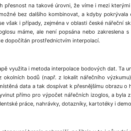
ch přesnost na takové úrovni, že víme i mezi kterým
e možné bez dalšího kombinovat, a kdyby pokrývala 
se však i případy, zejména v oblasti české nářeční s
zoglosu máme, ale není popsána nebo zakreslena s 
e dopočítán prostřednictvím interpolací.
apě využita i metoda interpolace bodových dat. Ta u
z okolních bodů (např. z lokalit nářečního výzkumu
těná data a tak dospívat k přesnějšímu obrazu o h
vyvinut přímo pro výpočet nářečních izoglos, a byla
entské práce, nahrávky, dotazníky, kartotéky i demo