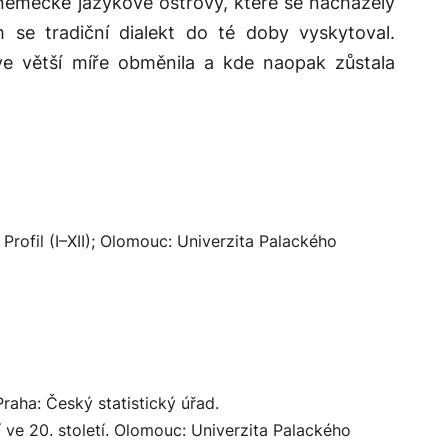
 německé jazykové ostrovy, které se nacházely
m se tradiční dialekt do té doby vyskytoval.
e větší míře obměnila a kde naopak zůstala
 Profil (I–XII); Olomouc: Univerzita Palackého
Praha: Český statistický úřad.
ve 20. století
. Olomouc: Univerzita Palackého