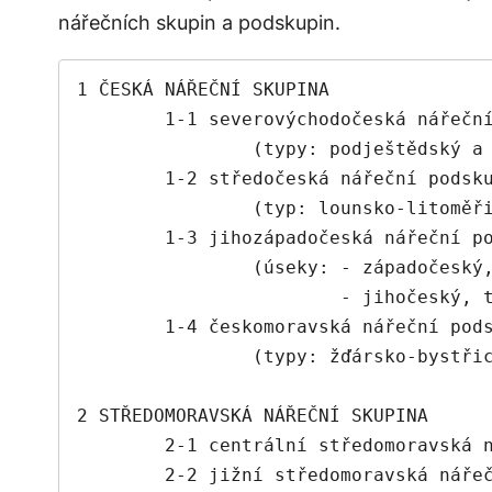
nářečních skupin a podskupin.
1 ČESKÁ NÁŘEČNÍ SKUPINA

	1-1 severovýchodočeská nářeční podskupina

		(typy: podještědský a podkrkonošský, východolitomyšlský, náchodský)

	1-2 středočeská nářeční podskupina

		(typ: lounsko-litoměřický)

	1-3 jihozápadočeská nářeční podskupina

		(úseky:	- západočeský, typy: domažlický, manětínský, stříbrský,

			- jihočeský, typy: doudlebský, prachatický)

	1-4 českomoravská nářeční podskupina

		(typy: žďársko-bystřický, jemnický)

2 STŘEDOMORAVSKÁ NÁŘEČNÍ SKUPINA

	2-1 centrální středomoravská nářeční podskupina

	2-2 jižní středomoravská nářeční podskupina
