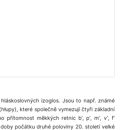
 hláskoslovných izoglos. Jsou to např. známé
(
hłupy
), které společně vymezují čtyři základní
bo přítomnost měkkých retnic
b’
,
p’
,
m’
,
v’
,
f’
doby počátku druhé poloviny 20. století velké