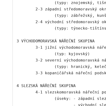
		(typy: znojemský, tišnovský, židlochovický)

	2-3 západní středomoravský okrajový úsek

		(typy: zábřežský, kunštátsko-budějovický)

	2-4 východní středomoravský okrajový úsek

		(typy: týnecko-tištínský, kojetínsko-přerovský, slavkovsko-bučovický)

3 VÝCHODOMORAVSKÁ NÁŘEČNÍ SKUPINA

	3-1 jižní východomoravská nářeční podskupina

		(typ: kyjovský)

	3-2 severní východomoravská nářeční podskupina

		(typy: hranický, kelečský, spálovský, starojičínský)

	3-3 kopaničářská nářeční podskupina

4 SLEZSKÁ NÁŘEČNÍ SKUPINA

	4-1 slezskomoravská nářeční podskupina

		(úseky: - západní slezskomoravský, typy: západoopavský, branický, baborowský,

			- východní slezskomoravský, typ: hornoostravický,
