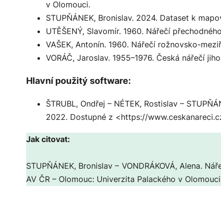
v Olomouci.
STUPŇÁNEK, Bronislav. 2024.
Dataset k mapov
UTĚŠENÝ, Slavomír. 1960.
Nářečí přechodnéh
VAŠEK, Antonín. 1960.
Nářečí rožnovsko-meziří
VORÁČ, Jaroslav. 1955–1976.
Česká nářečí jiho
Hlavní použitý software:
ŠTRUBL, Ondřej – NÉTEK, Rostislav – STUPŇÁN
2022. Dostupné z <https://www.ceskanareci.c
Jak citovat:
STUPŇÁNEK, Bronislav – VONDRÁKOVÁ, Alena.
Náře
AV ČR – Olomouc: Univerzita Palackého v Olomouci