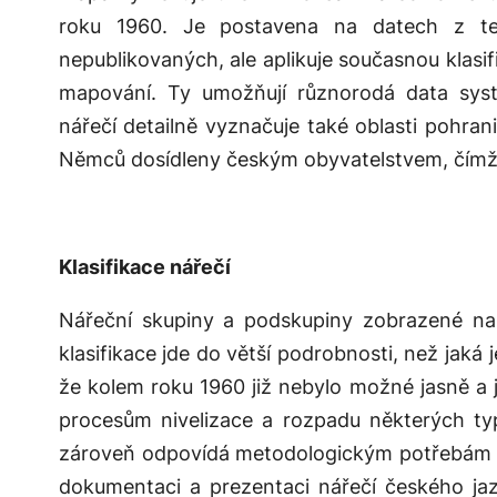
roku 1960. Je postavena na datech z te
nepublikovaných, ale aplikuje současnou klasi
mapování. Ty umožňují různorodá data syste
nářečí detailně vyznačuje také oblasti pohran
Němců dosídleny českým obyvatelstvem, čímž v
Klasifikace nářečí
Nářeční skupiny a podskupiny zobrazené n
klasifikace jde do větší podrobnosti, než ja
že kolem roku 1960 již nebylo možné jasně a 
procesům nivelizace a rozpadu některých ty
zároveň odpovídá metodologickým potřebám p
dokumentaci a prezentaci nářečí českého jaz