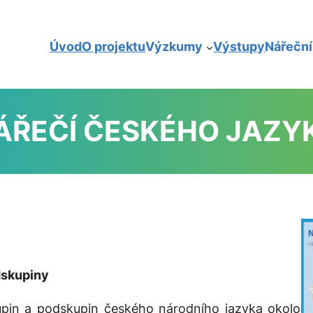
Úvod
O projektu
Výzkumy
Výstupy
Nářečn
ÁŘEČÍ ČESKÉHO JAZY
dskupiny
pin a podskupin českého národního jazyka okolo