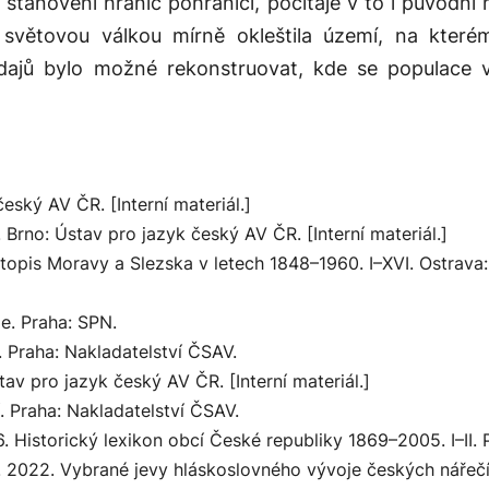
 stanovení hranic pohraničí, počítaje v to i původní
 světovou válkou mírně okleštila území, na které
ajů bylo možné rekonstruovat, kde se populace v
eský AV ČR. [Interní materiál.]
rno: Ústav pro jazyk český AV ČR. [Interní materiál.]
stopis Moravy a Slezska v letech 1848–1960. I–XVI
. Ostrava:
ie
. Praha: SPN.
. Praha: Nakladatelství ČSAV.
tav pro jazyk český AV ČR. [Interní materiál.]
. Praha: Nakladatelství ČSAV.
6.
Historický lexikon obcí České republiky 1869–2005. I–II
. 
. 2022.
Vybrané jevy hláskoslovného vývoje českých nářečí 