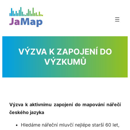
Přeskočit
na
obsah
VÝZVA K ZAPOJENÍ DO
VÝZKUMŮ
Výzva k aktivnímu zapojení do mapování nářečí
českého jazyka
Hledáme nářeční mluvčí nejlépe starší 60 let,