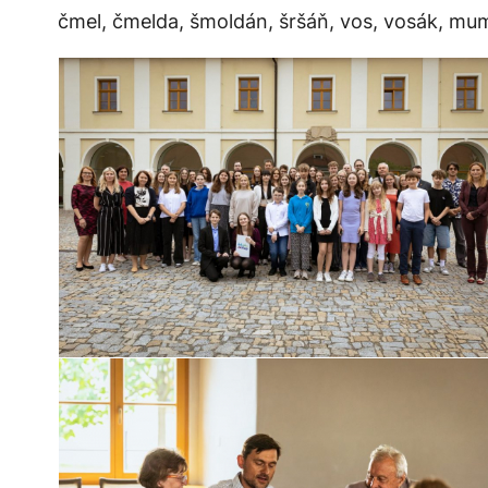
čmel, čmelda, šmoldán, šršáň, vos, vosák, mum