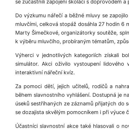
se zúčastnili zapojení školáci s doprovodem a 
Do výzkumu nářečí a běžné mluvy se zapojil
mluvčími, celková stopáž dosáhla 27 hodin 6 
Marty Šimečkové, organizátorky soutěže, splnil
k výběru mluvčího, probíraným tématům, způs
Výherci v jednotlivých kategoriích získali 
simulátor. Akci oživilo vystoupení lidového
interaktivní nářeční kvíz.
Za pomoci dětí, jejich učitelů, rodičů a nah
během slavnostního vyhlášení. Dostupná je 
úseků sestříhaných ze záznamů přijatých do s
se dozajista skvělým pomocníkem i při výuce č
Účastníci slavnostní akce také hlasovali o n