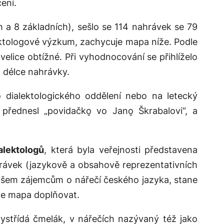
ení.
h a 8 základních), sešlo se 114 nahrávek se 79
ektologové výzkum, zachycuje mapa níže. Podle
velice obtížné. Při vyhodnocování se přihlíželo
 délce nahrávky.
o dialektologického oddělení nebo na letecký
přednesl „povidačko̬ vo Jano̬ Škrabalovi“, a
alektologů
, která byla veřejnosti představena
rávek (jazykově a obsahově reprezentativních
 všem zájemcům o nářečí českého jazyka, stane
ude mapa doplňovat.
vystřídá čmelák, v nářečích nazývaný též jako