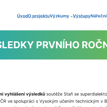
Úvod
O projektu
Výzkumy
Výstupy
Nářečn
LEDKY PRVNÍHO ROČ
ní vyhlášení výsledků
soutěže Staň se superdialekt
AV ČR ve spolupráci s Vysokým učením technickým v 