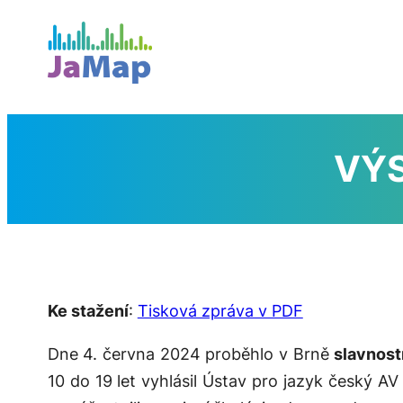
Přeskočit
na
obsah
VÝS
Ke stažení
:
Tisková zpráva v PDF
Dne 4. června 2024 proběhlo v Brně
slavnost
10 do 19 let vyhlásil Ústav pro jazyk český 