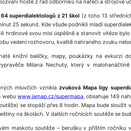
pozvaní hosté z řad odborníků na nářečí a strojové uč
o
64 superdialektologů z 21 škol
(z toho 13 středníc
minut 25 sekund. Kde všude podnikli mladí superdial
i hrdinové svou misi úspěšně a stanovit vítěze bylo 
obu vedení rozhovoru, kvalitě nahraného zvuku nebo
bohaté knižní balíčky, mapy, poukázky na exkurzi d
 vypravěče Milana Nechuty, který v malohanáčtině 
raných mluvčích vznikla
zvuková Mapa ligy superdi
na webu
www.jamap.cz/supermapa
, obsahuje 149 nah
outěže) se stopáží přes 8 hodin. Mapa bude sloužit
eštiny na školách. V dalších ročnících soutěže se b
ovém maskotu soutěže – berušku v příštím ročníku 