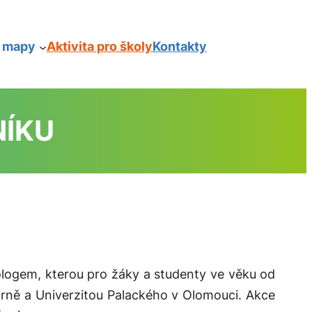
í mapy
Aktivita pro školy
Kontakty
NÍKU
ologem, kterou pro žáky a studenty ve věku od
Brně a Univerzitou Palackého v Olomouci. Akce