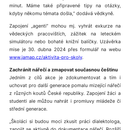
minut. Máme také připravené tipy na otázky,
kdyby někomu témata došla,“
dodává vědkyně.
Zapojení „agenti“ mohou mj. vyhrát exkurze na
vědeckých pracovištích, zážitek na leteckém
simulátoru nebo bohaté knižní balíčky. Uzávěrka
mise je 30. dubna 2024 přes formulář na webu
www.jamap.cz/aktivita-pro-skoly
.
Zachránit nářečí a zmapovat současnou češtinu
Jedním z cílů akce je zdokumentovat a tím i
uchovat pro další generace pomalu mizející nářečí
z různých koutů České republiky. Zapojení žáci a
studenti ale můžou nahrát i promluvy mládeže či
střední generace.
„Školáci si budou moci zkusit práci dialektologa,
zapojit se aktivně do dokumentace nářečí. Rozšíří