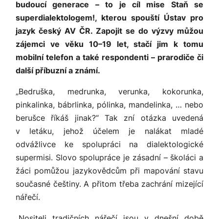
budoucí generace – to je cíl mise Staň se
superdialektologem!, kterou spouští Ústav pro
jazyk český AV ČR. Zapojit se do výzvy můžou
zájemci ve věku 10–19 let, stačí jim k tomu
mobilní telefon a také respondenti – prarodiče či
další příbuzní a známí.
„Bedruška, medrunka, verunka, kokorunka,
pinkalinka, bábrlinka, pólinka, mandelinka, … nebo
berušce říkáš jinak?“ Tak zní otázka uvedená
v letáku, jehož účelem je nalákat mladé
odvážlivce ke spolupráci na dialektologické
supermisi. Slovo spolupráce je zásadní – školáci a
žáci pomůžou jazykovědcům při mapování stavu
současné češtiny. A přitom třeba zachrání mizející
nářečí.
„Nositeli tradičních nářečí jsou v dnešní době