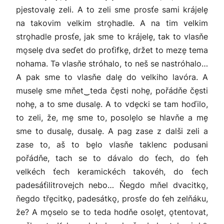
pjestovale̬ zeli. A to zeli sme prosťe sami krájele̬
na takovim velkim stro̬hadle. A na tim velkim
stro̬hadle prosťe, jak sme to krájele̬, tak to vlasňe
mo̬sele̬ dva seďet do proťifke̬, držet to meze̬ tema
nohama. Tə vlasňe stróhalo, to neš se nastróhalo…
A pak sme to vlasňe dale̬ do velkiho lavóra. A
musele̬ sme mňet‿teda če̬sti nohe̬, pořádňe če̬sti
nohe̬, a to sme dusale̬. A to vde̬cki se tam hoďilo,
to zeli, že, me̬ sme to, posole̬lo se hlavňe a me̬
sme to dusale̬, dusale̬. A pag zase z dalši zeli a
zase to, aš to be̬lo vlasňe taklenc podusani
pořádňe, tach se to dávalo do ťech, do ťeh
velkéch ťech keramickéch takovéh, do ťech
padesáťilitrovejch nebo… Ňegdo mňel dvacitko̬,
ňegdo tře̬citko̬, padesátko̬, prosťe do ťeh zelňáku,
že? A mo̬selo se to teda hodňe osole̬t, o̬tentovat,