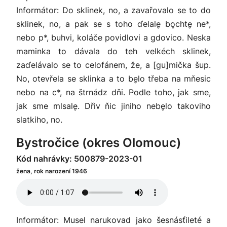
Informátor: Do sklinek, no, a zavařovalo se to do
sklinek, no, a pak se s toho ďelale̬ bo̬chte̬ ne*,
nebo p*, buhvi, koláče povidlovi a gdovico. Neska
maminka to dávala do teh velkéch sklinek,
zaďelávalo se to celofánem, že, a [gu]mička šup.
No, otevřela se sklinka a to be̬lo třeba na mňesic
nebo na c*, na štrnádz dňi. Podle toho, jak sme,
jak sme mlsale̬. Dřiv ňic jiniho nebe̬lo takoviho
slatkiho, no.
Bystročice (okres Olomouc)
Kód nahrávky: 500879-2023-01
žena, rok narození 1946
Informátor: Musel narukovad jako šesnásťileté a