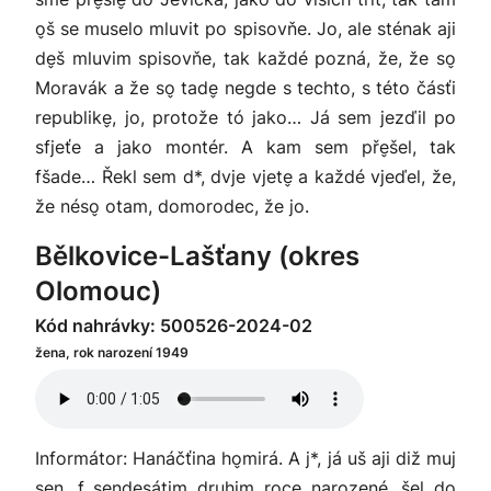
o̬š se muselo mluvit po spisovňe. Jo, ale sténak aji
de̬š mluvim spisovňe, tak každé pozná, že, že so̬
Moravák a že so̬ tade̬ negde s techto, s této čásťi
republike̬, jo, protože tó jako… Já sem jezďil po
sfjeťe a jako montér. A kam sem pře̬šel, tak
fšade… Řekl sem d*, dvje vjete̬ a každé vjeďel, že,
že néso̬ otam, domorodec, že jo.
Bělkovice-Lašťany (okres
Olomouc)
Kód nahrávky: 500526-2024-02
žena, rok narození 1949
Informátor: Hanáčťina ho̬mirá. A j*, já uš aji diž muj
se̬n, f sendesátim druhim roce narozené, šel do