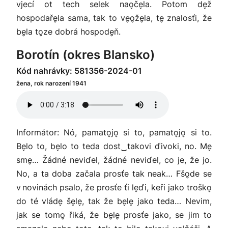
vjecí ot tech selek nao̬če̬la. Potom de̬ž
hospodaře̬la sama, tak to ve̬o̬že̬la, te̬ znalosťi, že
be̬la to̬ze dobrá hospode̬ň.
Borotín (okres Blansko)
Kód nahrávky: 581356-2024-01
žena, rok narození 1941
Informátor: Nó, pamato̬jo̬ si to, pamato̬jo̬ si to.
Be̬lo to, be̬lo to teda dost‿takovi ďivoki, no. Me̬
sme̬… Žádné neviďel, žádné neviďel, co je, že jo.
No, a ta doba začala prosťe tak neak… Fšo̬de se
v novinách psalo, že prosťe ťi le̬ďi, keři jako troško̬
do té vláde̬ še̬le̬, tak že be̬le̬ jako teda… Nevim,
jak se tomo̬ řiká, že be̬le̬ prosťe jako, se jim to