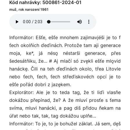
Kód nahrávky: 500861-2024-01
muž, rok narození 1961
Informátor: Ešťe, ešťe mnohem zajimavjéši je to f
ťech okolňich ďeďinách. Protože tam aji generace
moja, ke*, já néso̬ néstarši generace, přes
šedesátňiku, že… # Aj mlačí só zve̬kli ešťe mlo̬vid
hanácke̬. Čili na teh ďeďinách okolo, třea Litovle
nebo ťech, ťech, ťech střeďiskovéch opcí je to
ešťe pořád dobri z jaze̬kem.
Explorátor: Ale je to teda tag, že ti liďi vlasňe
dokážou přepínad, že? A že mluví prosťe s ťema
svíma, mluvi hanácki, a pag diš přidou ňekam na
úřat nebo tak, tak, tag dokážou uplňe…
Informátor: To je, to je bohužel záklat. Já sem, de̬š