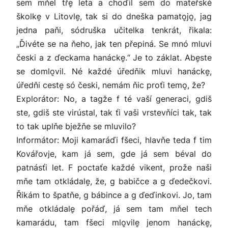
sem mňel tře̬ leta a choďil sem do mateřské
školke̬ v Litovle̬, tak si do dneška pamato̬jo̬, jag
jedna paňi, sódruška učitelka tenkrát, řikala:
„Ďivéte se na ňeho, jak ten přepiná. Se mnó mluvi
česki a z ďeckama hanácke̬.“ Je to záklat. Abe̬ste
se domlo̬vil. Né každé úředňik mluvi hanácke̬,
úředňi ceste̬ só česki, nemám ňic proťi temo̬, že?
Explorátor: No, a tagže f té vaší generaci, gdiš
ste, gdiš ste virústal, tak ťi vaši vrstevňíci tak, tak
to tak uplňe bježňe se mluvilo?
Informátor: Moji kamaráďi fšeci, hlavňe teda f tim
Kovářovje, kam já sem, gde já sem béval do
patnásťi let. F poctaťe každé vikent, prože naši
mňe tam otkládale̬, že, g babičce a g ďedečkovi.
Řikám to špatňe, g bábince a g ďeďinkovi. Jo, tam
mňe otkládale̬ pořáď, já sem tam mňel tech
kamarádu, tam fšeci mlo̬vile̬ jenom hanácke̬,