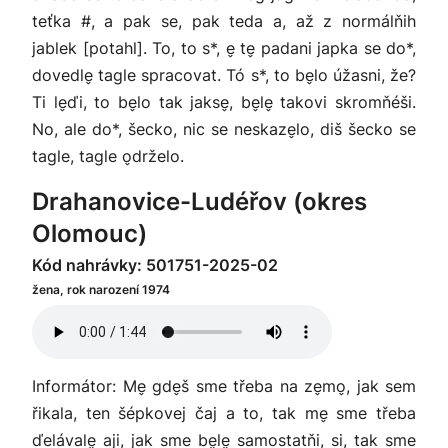
teťka #, a pak se, pak teda a, až z normálňih
jablek [potahl]. To, to s*, e̬ te̬ padani japka se do*,
dovedle̬ tagle spracovat. Tó s*, to be̬lo úžasni, že?
Ti le̬ďi, to be̬lo tak jakse̬, be̬le̬ takovi skromňéši.
No, ale do*, šecko, nic se neskaze̬lo, diš šecko se
tagle, tagle o̬drželo.
Drahanovice-Ludéřov (okres
Olomouc)
Kód nahrávky: 501751-2025-02
žena, rok narození 1974
Informátor: Me̬ gde̬š sme třeba na ze̬mo̬, jak sem
řikala, ten šépkovej čaj a to, tak me̬ sme třeba
ďelávale̬ aji, jak sme be̬le̬ samostatňi, si, tak sme