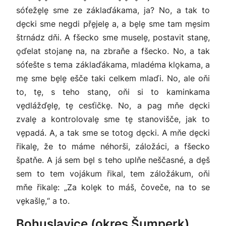
sóťeže̬le̬ sme ze záklaďákama, ja? No, a tak to
de̬cki sme negdi pře̬jele̬ a, a be̬le̬ sme tam me̬sim
štrnádz dňi. A fšecko sme musele̬, postavit stane̬,
o̬ďelat stojane̬ na, na zbraňe a fšecko. No, a tak
sóťešte s tema záklaďákama, mladéma klo̬kama, a
me̬ sme be̬le̬ ešče taki celkem mlaďi. No, ale oňi
to, te̬, s teho stano̬, oňi si to kaminkama
ve̬dlážďe̬le̬, te̬ cesťičke̬. No, a pag mňe de̬cki
zvale̬ a kontrolovale̬ sme te̬ stanovišče, jak to
ve̬padá. A, a tak sme se totog de̬cki. A mňe de̬cki
řikale̬, že to máme néhorši, záložáci, a fšecko
špatňe. A já sem be̬l s teho uplňe neščasné, a de̬š
sem to tem vojákum řikal, tem záložákum, oňi
mňe řikale̬: „Za kole̬k to máš, čoveče, na to se
ve̬kašle̬,“ a to.
Bohuslavice (okres Šumperk)