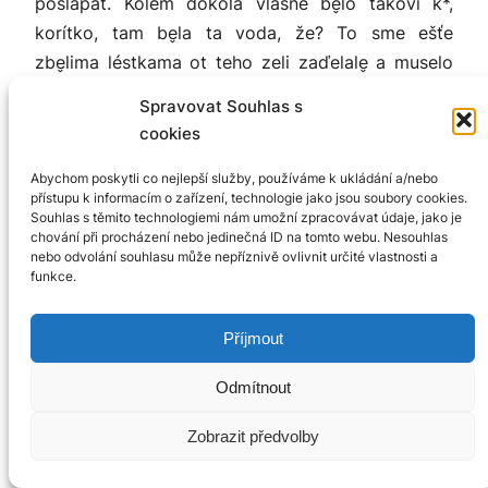
pošlapat. Kolem dokola vlasňe be̬lo takovi k*,
korítko, tam be̬la ta voda, že? To sme ešťe
zbe̬lima léstkama ot teho zeli zaďelale̬ a muselo
to bét zaťiženi ňečim, ťim dřevjenim. A to nás
Spravovat Souhlas s
o̬držovalo, jak se řiká, v ze̬mňim obdobi prosťe
cookies
v dobré kondici, protože to opsaho̬je hodňe
vitamino̬ cé, to ke̬sani zeli. A hlavňe me̬ sme
Abychom poskytli co nejlepší služby, používáme k ukládání a/nebo
přístupu k informacím o zařízení, technologie jako jsou soubory cookies.
ve̬rústale̬ na tim ke̬sanim zeli, tagže me̬ sme furd
Souhlas s těmito technologiemi nám umožní zpracovávat údaje, jako je
jenom jedle̬.
chování při procházení nebo jedinečná ID na tomto webu. Nesouhlas
nebo odvolání souhlasu může nepříznivě ovlivnit určité vlastnosti a
funkce.
Dubčany (okres Olomouc)
Kód nahrávky: 552071-2024-01
Příjmout
žena, rok narození 1972
Odmítnout
Zobrazit předvolby
Informátor: Začale̬ vášňivi debate̬ s kantorama o
tem, co se ďeje, # c* a co to bue pro