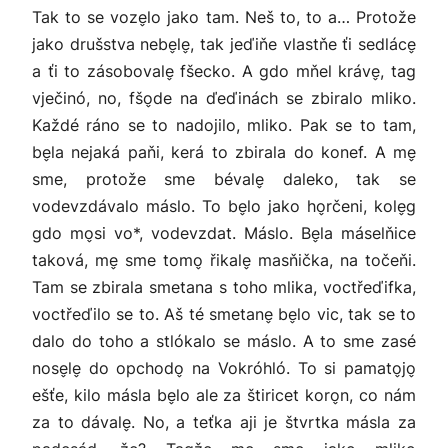
Tak to se voze̬lo jako tam. Neš to, to a… Protože
jako drušstva nebe̬le̬, tak jeďiňe vlastňe ťi sedláce̬
a ťi to zásobovale̬ fšecko. A gdo mňel kráve̬, tag
vječinó, no, fšo̬de na ďeďinách se zbiralo mliko.
Každé ráno se to nadojilo, mliko. Pak se to tam,
be̬la nejaká paňi, kerá to zbirala do konef. A me̬
sme, protože sme bévale̬ daleko, tak se
vodevzdávalo máslo. To be̬lo jako ho̬rčeni, kole̬g
gdo mo̬si vo*, vodevzdat. Máslo. Be̬la máselňice
taková, me̬ sme tomo̬ řikale̬ masňička, na točeňi.
Tam se zbirala smetana s toho mlika, voctřeďifka,
voctřeďilo se to. Aš té smetane̬ be̬lo vic, tak se to
dalo do toho a stlókalo se máslo. A to sme zasé
nose̬le̬ do opchodo̬ na Vokróhló. To si pamato̬jo̬
ešťe, kilo másla be̬lo ale za štiricet koro̬n, co nám
za to dávale̬. No, a teťka aji je štvrtka másla za