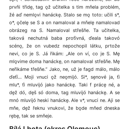
prvňi třide̬, tag o̬ž učitelka s tim mňela problém,
žé aď nemlo̬vi hanácke̬. Stalo se mo̬ toto: učili s*,
o*, o̬čele̬ se S a on namaloval a mňele̬ namalovad
obrázeg na S. Namaloval střešňe. Ta učitelka,
taková nechutná baba proťivná, ďeala takovó
scéno̬, že on vubedz nepochopil látku, prtože
nevi, co je S. Já řikám: „Ale on ví, co je S. Me̬
mlo̬vime doma hanácke̬, on namaloval střešňe. Me̬
neřikáme třešňe.“ Jako, ne, už je fagd málo, málo
ďeťí… Moji vnuci o̬ž neo̬mijó. Si*, se̬nové ja, ťi
mlu*, ťi mluvijó jako hanácke̬. Taki f práce̬ né, a
de̬ž dó, de̬š só doma, tag mluvijó hanácke̬. A se
mnó mluvijó heski hanácke̬. Ale v*, vnuci ne. Aji se
mňe, de̬ž řeknu vnukovi, že bo̬de mňed dneska
re̬be̬, tak se smňeje.
Bílá Lhota (okres Olomouc)