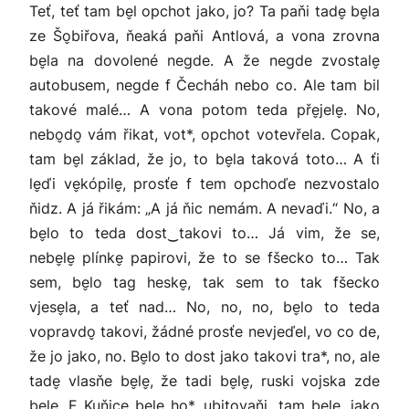
Teť, teť tam be̬l opchot jako, jo? Ta paňi tade̬ be̬la
ze Šo̬biřova, ňeaká paňi Antlová, a vona zrovna
be̬la na dovolené negde. A že negde zvostale̬
autobusem, negde f Čecháh nebo co. Ale tam bil
takové malé… A vona potom teda pře̬jele̬. No,
nebo̬do̬ vám řikat, vot*, opchot votevřela. Copak,
tam be̬l základ, že jo, to be̬la taková toto… A ťi
le̬ďi ve̬kópile̬, prosťe f tem opchoďe nezvostalo
ňidz. A já řikám: „A já ňic nemám. A nevaďi.“ No, a
be̬lo to teda dost‿takovi to… Já vim, že se,
nebe̬le̬ plínke̬ papirovi, že to se fšecko to… Tak
sem, be̬lo tag heske̬, tak sem to tak fšecko
vjese̬la, a teť nad… No, no, no, be̬lo to teda
vopravdo̬ takovi, žádné prosťe nevjeďel, vo co de,
že jo jako, no. Be̬lo to dost jako takovi tra*, no, ale
tade̬ vlasňe be̬le̬, že tadi be̬le̬, ruski vojska zde
be̬le̬. F Kuňice̬ be̬le̬ ho*, ubitovaňi, tam be̬le̬, jako