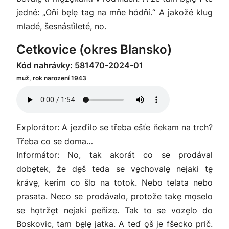
jedné: „Oňi be̬le̬ tag na mňe hódňí.“ A jakožé klug
mladé, šesnásťileté, no.
Cetkovice (okres Blansko)
Kód nahrávky: 581470-2024-01
muž, rok narození 1943
Explorátor: A jezďilo se třeba ešťe ňekam na trch?
Třeba co se doma…
Informátor: No, tak akorát co se prodával
dobe̬tek, že de̬š teda se ve̬chovale̬ nejaki te̬
kráve̬, kerim co šlo na totok. Nebo telata nebo
prasata. Neco se prodávalo, protože take̬ mo̬selo
se ho̬trže̬t nejaki peňize. Tak to se voze̬lo do
Boskovic, tam be̬le̬ jatka. A teď o̬š je fšecko prič.