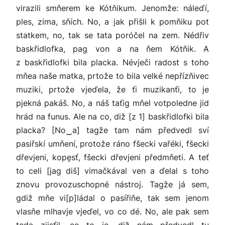
virazili smňerem ke Kótňikum. Jenomže: náleďí,
ples, zima, sňích. No, a jak přišli k pomňiku pot
statkem, no, tak se tata poróčel na zem. Nédřiv
baskřidlofka, pag von a na ňem Kótňik. A
z baskřidlofki bila placka. Névječi radost s toho
mňea naše matka, prtože to bila velké nepřízňivec
muziki, prtože vjeďela, že ťi muzikanťi, to je
pjekná pakáš. No, a náš taťig mňel votpoledne jid
hrád na funus. Ale na co, diž [z 1] baskřidlofki bila
placka? [No‿a] tagže tam nám předvedl sví
pasiřskí umňení, protože ráno fšecki vařéki, fšecki
dřevjeni, kope̬sť, fšecki dřevjeni předmňeti. A teť
to celi [jag diš] vimačkával ven a ďelal s toho
znovu provozuschopné nástroj. Tagže já sem,
gdiž mňe vi[p]ládal o pasířiňe, tak sem jenom
vlasňe mlhavje vjeďel, vo co dé. No, ale pak sem