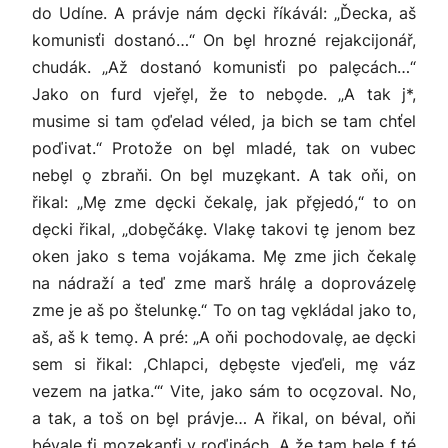
do Udíne. A právje nám de̬cki říkávál: „Ďecka, aš
komunisťi dostanó…“ On be̬l hrozné rejakcijonář,
chudák. „Až dostanó komunisťi po pale̬cách…“
Jako on furd vjeře̬l, že to nebo̬de. „A tak j*,
musime si tam o̬ďelad véled, ja bich se tam chťel
poďivat.“ Protože on be̬l mladé, tak on vubec
nebe̬l o̬ zbraňi. On be̬l muze̬kant. A tak oňi, on
řikal: „Me̬ zme de̬cki čekale̬, jak pře̬jedó,“ to on
de̬cki řikal, „dobe̬čáke̬. Vlake̬ takovi te̬ jenom bez
oken jako s tema vojákama. Me̬ zme jich čekale̬
na nádraží a teď zme marš hrále̬ a doprovázele̬
zme je aš po štelunke̬.“ To on tag ve̬kládal jako to,
aš, aš k temo̬. A pré: „A oňi pochodovale̬, ae de̬cki
sem si řikal: ,Chlapci, de̬be̬ste vjeďeli, me̬ váz
vezem na jatka.‘“ Vite, jako sám to oco̬zoval. No,
a tak, a toš on be̬l právje… A řikal, on béval, oňi
bévale̬ ťi mo̬ze̬kanťi v roďinách. A že tam be̬le̬ f té