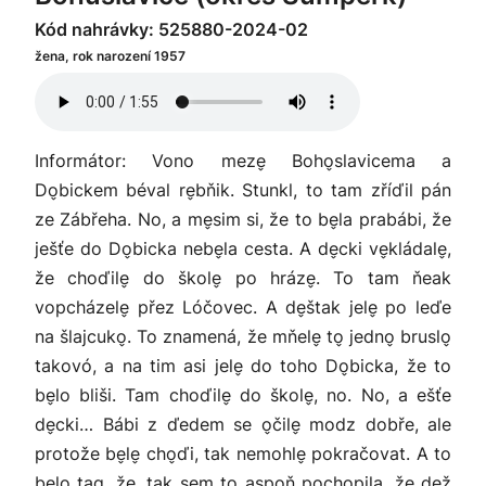
Kód nahrávky: 525880-2024-02
žena, rok narození 1957
Informátor: Vono meze̬ Boho̬slavicema a
Do̬bickem béval re̬bňik. Stunkl, to tam zříďil pán
ze Zábřeha. No, a me̬sim si, že to be̬la prabábi, že
ješťe do Do̬bicka nebe̬la cesta. A de̬cki ve̬kládale̬,
že choďile̬ do škole̬ po hráze̬. To tam ňeak
vopcházele̬ přez Lóčovec. A de̬štak jele̬ po leďe
na šlajcuko̬. To znamená, že mňele̬ to̬ jedno̬ bruslo̬
takovó, a na tim asi jele̬ do toho Do̬bicka, že to
be̬lo bliši. Tam choďile̬ do škole̬, no. No, a ešťe
de̬cki… Bábi z ďedem se o̬čile̬ modz dobře, ale
protože be̬le̬ cho̬ďi, tak nemohle̬ pokračovat. A to
be̬lo tag, že, tak sem to aspoň pochopila, že de̬ž