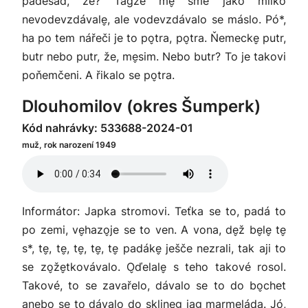
padesád, že? Tagže me̬ sme jako mliko
nevodevzdávale̬, ale vodevzdávalo se máslo. Pó*,
ha po tem nářeči je to po̬tra, po̬tra. Ňemecke̬ putr,
butr nebo putr, že, me̬sim. Nebo butr? To je takovi
poňemčeni. A řikalo se po̬tra.
Dlouhomilov (okres Šumperk)
Kód nahrávky: 533688-2024-01
muž, rok narození 1949
Informátor: Japka stromovi. Teťka se to, padá to
po zemi, ve̬hazo̬je se to ven. A vona, de̬ž be̬le̬ te̬
s*, te̬, te̬, te̬, te̬, te̬ padáke̬ ješče nezrali, tak aji to
se zo̬že̬tkovávalo. O̬ďelale̬ s teho takové rosol.
Takové, to se zavařelo, dávalo se to do bo̬chet
anebo se to dávalo do sklineg jag marmeláda. Jó,