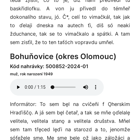
teda zjisťil, co to je, diž nám předvedl tu
baskřidlofku. A von ju přivedl do témňeř
dokonalího stavu, jó. Č*, celí to vimačkál, tak jak
to ďelaji dneska na autech ťi, diš só neaki
žduchance, tak se to vimačkalo a spátki. A tam
sem zisťil, že to ten taťóch vopravdu umňel.
Bohuňovice (okres Olomouc)
Kód nahrávky: 500852-2024-01
muž, rok narození 1949
Informátor: To sem be̬l na cvičeňi f O̬herskim
Hraďiščo̬. A já sem be̬l četař, a tak se mňe o̬ďelale̬
velitela, velitela stano̬ a velitela drušstva. Mňel
sem tam tře̬ced le̬ďi na starozd a to, jenomže
sóťeže̬le̬ sme. Me̬ sme be̬le̬ o̬ž jako záložáci a