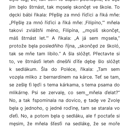
jim be̬lo štrnást, tak mo̬sele̬ skonče̬t ve škole. To
de̬cki bábi řikala: Pře̬šle̬ za mnó říďici a řiká mňe:
„Pře̬šle̬ za mnó říďici a řiká mňe: ‚Filipíno,‘“ mňela
takovi zvláštňi méno, Filipína, „‚mo̬siš skonče̬t,
máš štrnást let.‘“ A řikala: „A já sem mo̬sela,“
protože be̬la posledňiho října, „skonče̬d ze školó,
tak se mňe tam libilo.“ A šla slóže̬t. Přectavte si
to, ve štrnásťi leteh dnešňi ďíťe de̬be̬ šlo slóže̬t
k sedlákum. Šla do Poléce, řikala: „Tam sem
voze̬la mliko z bernardinem na kárce. Teť se tam,
se zešle̬ ťi le̬ďi s tema kárkama, s tema psama do
mlikárne̬. Psi se zervale̬, co sem‿mňela ďelat?“
No, a tak fspominala na dovico, e̬ tade̬ ve Zvole̬
be̬la o̬ jednoho, o̬ jedné roďine̬, tam se starala vo
ďeťi. No, a potom be̬la o̬ sedláku, ale f poctaťe si
me̬sim, že mňela šťesťi na sedláke̬, že se moře