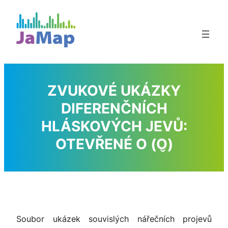
Přeskočit
na
obsah
ZVUKOVÉ UKÁZKY
DIFERENČNÍCH
HLÁSKOVÝCH JEVŮ:
OTEVŘENÉ
O
(
O̬
)
Soubor ukázek souvislých nářečních projevů