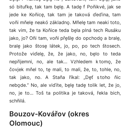
só bitufke̬, tak tam be̬le̬. A tade̬ f Poňikvé, jak se
jede ke Koňice̬, tak tam je taková ďeďina, tam
voňi mňele̬ neakó základno̬. Mňele̬ tam neaki toto,
tak vim, že ta Koňice teda be̬la plná tech Rusáku
jako, jo? Oňi tam, voňi pře̬šle̬ do opchodo̬ a brale̬,
brale̬ jako štose̬ látek, jo, po, po tech štosech.
Protože viďele̬, že, že jako, no, be̬lo to teda
nepřijemni, no, ale tak… Vzhledem k tomo̬, že
čovjek mňel to, te̬ mali, to mali, že, to, tohle, no,
tak jako, no. A Staňa říkal: „De̬ť s toho ňic
nebo̬de.“ No, ale viďíte, be̬le̬ tade̬ tolik let, že jo,
no, je to… Toš ta politika je taková, řekla bich,
schňilá.
Bouzov-Kovářov (okres
Olomouc)