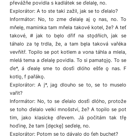
převážňe povidla s kadlátek se ďelale̬, no.
Explorátor: A to ste taki zažil, jak se to ďelalo?
Informátor: No, to zme ďelale̬ aj o̬ nas, no. To
mňele̬, maminka tam mňela takové kotel, že? A teť
takové, # jak to be̬lo dřif na sto̬dňich, jak se
táhalo za te̬ trdla, že, a tam be̬la taková vařéka
vevňitř. Topilo se pot kotlem a vona táhla a mlela,
mlelá tema a ďelale̬ povidla. To si pamato̬jo̬. To se
ďe*, á ďeale̬ sme to dosťi dlóho ešťe o̬ nas. F
kotlo̬, f pařáko̬.
Explorátor: A j*, jag dlouho se to, se to muselo
vařit?
Informátor: No, to se ďelalo dosťi dlóho, protože
se toho ďelalo velki mnošstvi, že? A topilo se pot
tim, jako klasicke̬ dřevem. Já počitám tak tře̬
hoďine̬, že tam [de̬cke̬] seďele̬, no.
Explorátor: Potom se to dávalo do ťeh buchet?