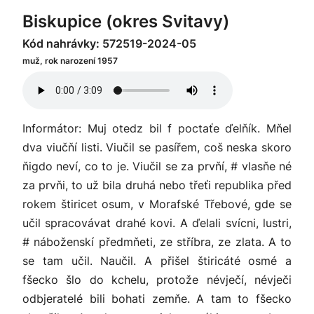
Biskupice (okres Svitavy)
Kód nahrávky: 572519-2024-05
muž, rok narození 1957
Informátor: Muj otedz bil f poctaťe ďelňík. Mňel
dva viučňí listi. Viučil se pasířem, coš neska skoro
ňigdo neví, co to je. Viučil se za prvňí, # vlasňe né
za prvňi, to už bila druhá nebo třeťi republika před
rokem štiricet osum, v Morafské Třebové, gde se
učil spracovávat drahé kovi. A ďelali svícni, lustri,
# náboženskí předmňeti, ze stříbra, ze zlata. A to
se tam učil. Naučil. A přišel štiricáté osmé a
fšecko šlo do kchelu, protože névječí, névječi
odbjeratelé bili bohati zemňe. A tam to fšecko