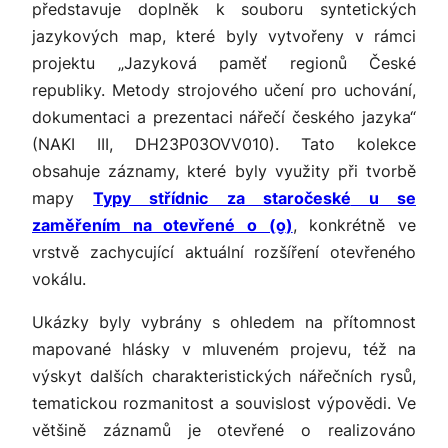
představuje doplněk k souboru syntetických
jazykových map, které byly vytvořeny v rámci
projektu „Jazyková paměť regionů České
republiky. Metody strojového učení pro uchování,
dokumentaci a prezentaci nářečí českého jazyka“
(NAKI III, DH23P03OVV010). Tato kolekce
obsahuje záznamy, které byly využity při tvorbě
mapy
Typy střídnic za staročeské
u
se
zaměřením na otevřené
o
(
o̬
)
, konkrétně ve
vrstvě zachycující aktuální rozšíření otevřeného
vokálu.
Ukázky byly vybrány s ohledem na přítomnost
mapované hlásky v mluveném projevu, též na
výskyt dalších charakteristických nářečních rysů,
tematickou rozmanitost a souvislost výpovědi. Ve
většině záznamů je otevřené
o
realizováno