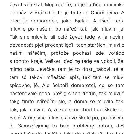
že̬vot ve̬rustal. Moji roďiče, moje roďiče, maminka
pocházi z Vrážniho, to je tade̬ za Chorňicema. A
otec je domorodec, jako Bjelák. A fšeci teda
mluvile̬ po našem, po nářeči tak, jak mluvim já.
Tak sme mluvile̬ aji celé že̬vot tade̬ v, já nevim,
devadesát pjet procent le̬ďi, tech staršich, mluvilo
našim nářečim, protože pocházi zde votádo
s tohoto kraje. Veškeri ďeďine̬ tade̬ ve vokoli, že,
mimo teda Jevíčka, tam je to dost‿takovi, té e,
tam só takovi mňešťáci spiš, tak tam se mluvi
spisovňe, jó. Ale ňekteři domorotci, co se tam
nasťehovale̬ nebo pře̬šle̬ s teh ďeďin, tak mluvijó
take̬ timto nářečím. No, a doma se mluvilo tak,
tak, jak mluvím. A, á zde sem choďil do škole do
Bjelé. A me̬ sme mluvile̬ aji ve škole po, po našem,
jo. Samozřejmňe to be̬le̬ probléme̬ potom, de̬š
sme pře̬šle̬ do Jevíčka, jako do viších třít, tak tam