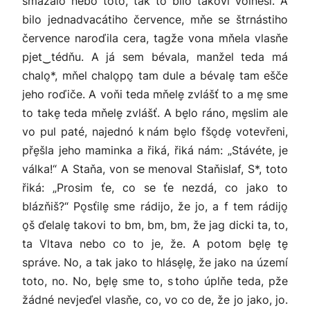
smazalo nebo toto, tak to bilo takovi volňéši. A
bilo jednadvacátiho července, mňe se štrnástiho
července naroďila cera, tagže vona mňela vlasňe
pjet‿tédňu. A já sem bévala, manžel teda má
chalo̬*, mňel chalo̬po̬ tam dule a bévale̬ tam ešče
jeho roďiče. A voňi teda mňele̬ zvlášť to a me̬ sme
to take̬ teda mňele̬ zvlášť. A be̬lo ráno, me̬slim ale
vo pul paté, najednó k nám be̬lo fšo̬de̬ votevřeni,
pře̬šla jeho maminka a řiká, řiká nám: „Stávéte, je
válka!“ A Staňa, von se menoval Staňislaf, S*, toto
řiká: „Prosim ťe, co se ťe nezdá, co jako to
blázňiš?“ Po̬sťile̬ sme rádijo, že jo, a f tem rádijo̬
o̬š ďelale̬ takovi to bm, bm, bm, že jag dicki ta, to,
ta Vltava nebo co to je, že. A potom be̬le̬ te̬
správe. No, a tak jako to hláse̬le̬, že jako na území
toto, no. No, be̬le̬ sme to, s toho úplňe teda, pže
žádné nevjeďel vlasňe, co, vo co de, že jo jako, jo.