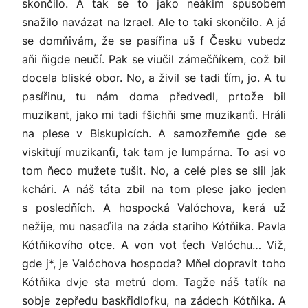
skončilo. A tak se to jako neákim spusobem
snažilo navázat na Izrael. Ale to taki skončilo. A já
se domňivám, že se pasířina uš f Česku vubedz
aňi ňigde neučí. Pak se viučil zámečňíkem, což bil
docela bliské obor. No, a živil se tadi ťím, jo. A tu
pasířinu, tu nám doma předvedl, prtože bil
muzikant, jako mi tadi fšichňi sme muzikanťi. Hráli
na plese v Biskupicích. A samozřemňe gde se
viskitují muzikanťi, tak tam je lumpárna. To asi vo
tom ňeco mužete tušit. No, a celé ples se slil jak
kchári. A náš táta zbil na tom plese jako jeden
s posledňích. A hospocká Valóchova, kerá už
nežije, mu nasaďila na záda stariho Kótňika. Pavla
Kótňikovího otce. A von vot ťech Valóchu… Viž,
gde j*, je Valóchova hospoda? Mňel dopravit toho
Kótňika dvje sta metrú dom. Tagže náš taťík na
sobje zepředu baskřidlofku, na zádech Kótňika. A