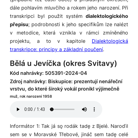
dále pohlavím mluvčího a rokem jeho narození. Při
transkripci byl použit systém
dialektologického
přepisu
; podrobnosti k jeho specifikům lze nalézt
v metodice, která vznikla v rámci zmíněného
projektu, a to v kapitole
Dialektologická
transkripce: principy a základní poučení
.
Bělá u Jevíčka (okres Svitavy)
Kód nahrávky: 505391-2024-04
Zdroj nahrávky: Biskupice: prezentují nenářeční
vrstvu, do které široký vokál pronikl výjimečně
muž, rok narození 1958
Informátor 1: Tak já so̬ rodák tade̬ z Bjelé. Naroďil
sem se v Moravské Třebové, jináč sem tade̬ celé