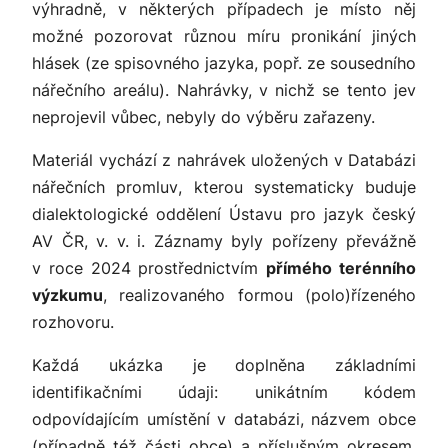
výhradně, v některých případech je místo něj
možné pozorovat různou míru pronikání jiných
hlásek (ze spisovného jazyka, popř. ze sousedního
nářečního areálu). Nahrávky, v nichž se tento jev
neprojevil vůbec, nebyly do výběru zařazeny.
Materiál vychází z nahrávek uložených v
Databázi
nářečních promluv
, kterou systematicky buduje
dialektologické oddělení Ústavu pro jazyk český
AV ČR, v. v. i. Záznamy byly pořízeny převážně
v roce 2024 prostřednictvím
přímého terénního
výzkumu
, realizovaného formou (polo)řízeného
rozhovoru.
Každá ukázka je doplněna základními
identifikačními údaji: unikátním kódem
odpovídajícím umístění v databázi, názvem obce
(případně též části obce) a příslušným okresem,