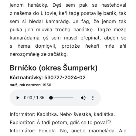
jenom hanácke̬. De̬š sem pak se nasťehoval
z našema do Litovle, keři tade̬ postavile̬ barák, tak
sem si hledal kamaráde̬. Je fag, že jenom tak
pulka jich mluvila trocho̬ hanácke̬. Tagže meze̬
kamarádama o̬š sem musel přepinat, abe̬ch se
s ňema domlo̬vil, protože ňekeři mňe aňi
nerozo̬mňele̬ ze začátko̬.
Brníčko (okres Šumperk)
Kód nahrávky: 530727-2024-02
muž, rok narození 1956
Informátor: Kadlátka. Nebo švestka, kadlátka.
Explorátor: Á tadi potom, gdiš se to povaří?
Informátor: Povidla. No, anebo marmeláda. Ale