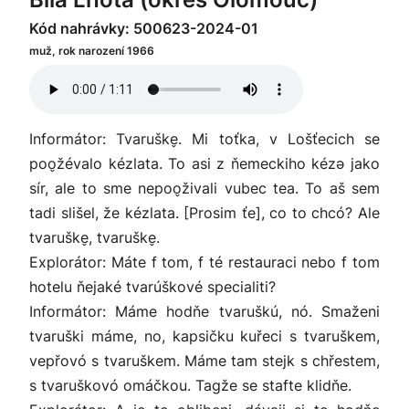
Kód nahrávky: 500623-2024-01
muž, rok narození 1966
Informátor: Tvaruške̬. Mi toťka, v Lošťecich se
poo̬žévalo kézlata. To asi z ňemeckiho kézə jako
sír, ale to sme nepoo̬živali vubec tea. To aš sem
tadi slišel, že kézlata. [Prosim ťe], co to chcó? Ale
tvaruške̬, tvaruške̬.
Explorátor: Máte f tom, f té restauraci nebo f tom
hotelu ňejaké tvarúškové specialiti?
Informátor: Máme hodňe tvaruškú, nó. Smaženi
tvaruški máme, no, kapsičku kuřeci s tvaruškem,
vepřovó s tvaruškem. Máme tam stejk s chřestem,
s tvaruškovó omáčkou. Tagže se stafte klidňe.