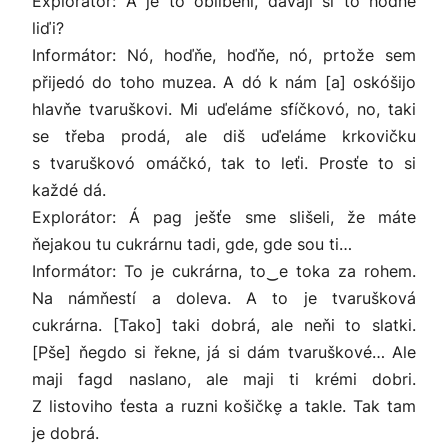
Explorátor: A je to oblibeni, dávaji si to hodňe
liďi?
Informátor: Nó, hoďňe, hoďňe, nó, prtože sem
přijedó do toho muzea. A dó k nám [a] oskóšijo
hlavňe tvaruškovi. Mi uďeláme sfíčkovó, no, taki
se třeba prodá, ale diš uďeláme krkovičku
s tvaruškovó omáčkó, tak to leťi. Prosťe to si
každé dá.
Explorátor: Á pag ješťe sme slišeli, že máte
ňejakou tu cukrárnu tadi, gde, gde sou ti…
Informátor: To je cukrárna, to‿e toka za rohem.
Na námňestí a doleva. A to je tvarušková
cukrárna. [Tako] taki dobrá, ale neňi to slatki.
[Pše] ňegdo si řekne, já si dám tvaruškové… Ale
maji fagd naslano, ale maji ti krémi dobri.
Z listoviho ťesta a ruzni košičke̬ a takle. Tak tam
je dobrá.