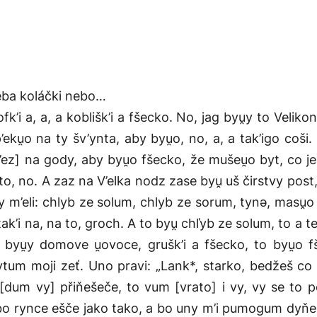
eba koláčki nebo…
fk’i a, a, a koblišk’i a fšecko. No, jag byu̯y to Velik
e p’eku̯o na ty šv’ynta, aby byu̯o, no, a, a tak’igo coš
b’ez] na gody, aby byu̯o fšecko, že mušeu̯o byt, co j
to, no. A zaz na V’elka nodz zase byu̯ uš čirstvy post
o my m’eli: chlyb ze solum, chlyb ze sorum, tynə, masu
’i na, na to, groch. A to byu̯ chľyb ze solum, to a t
byu̯y domove u̯ovoce, grušk’i a fšecko, to byu̯o 
pytum moji zeť. Uno pravi: „Lank*, starko, bedžeš co 
 [dum vy] přiňešeče, to vum [vrato] i vy, vy se to p
, bo rynce ešče jako tako, a bo uny m’i pumogum dyňe