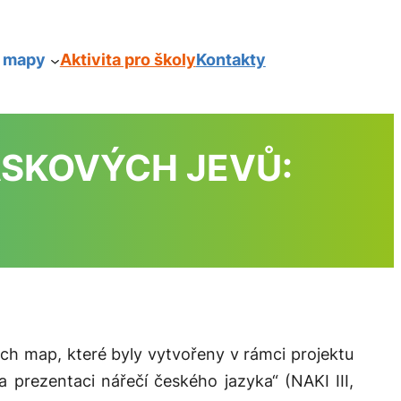
í mapy
Aktivita pro školy
Kontakty
ÁSKOVÝCH JEVŮ:
ch map, které byly vytvořeny v rámci projektu
prezentaci nářečí českého jazyka“ (NAKI III,