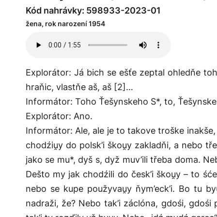
Kód nahrávky: 598933-2023-01
žena, rok narození 1954
Explorátor: Já bich se ešťe zeptal ohledňe toho
hraňic, vlastňe aš, aš [2]…
Informátor: Toho Ťešynskeho S*, to, Ťešynske
Explorátor: Ano.
Informátor: Ale, ale je to takove troške inakše
chodźiu̯y do polsk’i škou̯y zakladňi, a nebo t
jako se mu*, dyš s, dyž muv’ili třeba doma. Neb
Dešto my jak chodźili do česk’i škou̯y – to ść
nebo se kupe použyvau̯y ňym’eck’i. Bo tu byu
nadraži, že? Nebo tak’i záclóna, gdośi, gdośi p