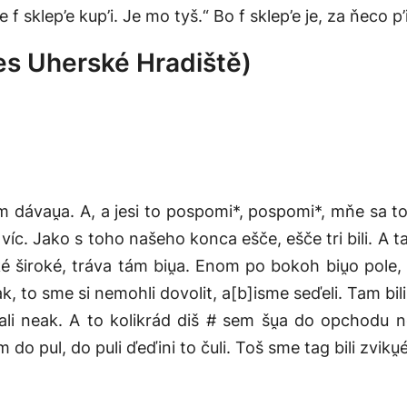
še f sklep’e kup’i. Je mo tyš.“ Bo f sklep’e je, za ňeco 
es Uherské Hradiště)
m dávau̯a. A, a jesi to pospomi*, pospomi*, mňe sa to, v
 víc. Jako s toho našeho konca ešče, ešče tri bili. A t
aké široké, tráva tám biu̯a. Enom po bokoh biu̯o pole,
k, to sme si nemohli dovolit, a[b]isme seďeli. Tam bil
ali neak. A to kolikrád diš # sem šu̯a do opchodu ne
im do pul, do puli ďeďini to čuli. Toš sme tag bili zviku̯