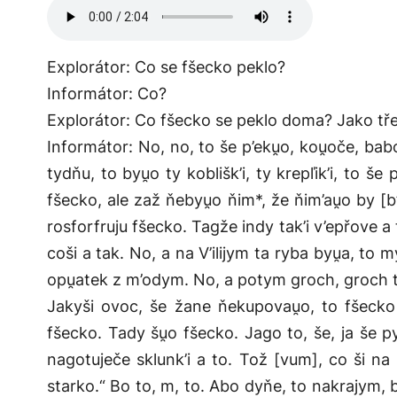
Explorátor: Co se fšecko peklo?
Informátor: Co?
Explorátor: Co fšecko se peklo doma? Jako tř
Informátor: No, no, to še p’eku̯o, kou̯oče, babo
tydňu, to byu̯o ty koblišk’i, ty krepľik’i, to š
fšecko, ale zaž ňebyu̯o ňim*, že ňim’au̯o by [
rosforfruju fšecko. Tagže indy tak’i v’epřove a 
coši a tak. No, a na V’ilijym ta ryba byu̯a, t
opu̯atek z m’odym. No, a potym groch, groch tak
Jakyši ovoc, še žane ňekupovau̯o, to fšecko 
fšecko. Tady šu̯o fšecko. Jago to, še, ja še 
nagotuječe sklunk’i a to. Tož [vum], co ši na
starko.“ Bo to, m, to. Abo dyňe, to nakrajym