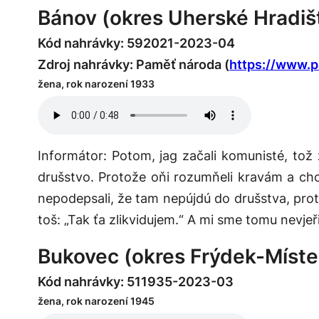
Bánov (okres Uherské Hradiš
Kód nahrávky: 592021-2023-04
Zdroj nahrávky: Paměť národa (
https://www.
žena, rok narození 1933
Informátor: Potom, jag začali komunisté, tož za
drušstvo. Protože oňi rozumňeli kravám a choďi
nepodepsali, že tam nepújdú do drušstva, prot
toš: „Tak ťa zlikvidujem.“ A mi sme tomu nevjeři
Bukovec (okres Frýdek-Míste
Kód nahrávky: 511935-2023-03
žena, rok narození 1945