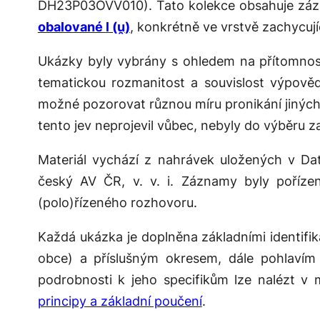
DH23P03OVV010). Tato kolekce obsahuje zázn
obalované
l
(
u̯
)
, konkrétně ve vrstvě zachycují
Ukázky byly vybrány s ohledem na přítomnost
tematickou rozmanitost a souvislost výpově
možné pozorovat různou míru pronikání jinýc
tento jev neprojevil vůbec, nebyly do výběru z
Materiál vychází z nahrávek uložených v
Da
český AV ČR, v. v. i. Záznamy byly poříz
(polo)řízeného rozhovoru.
Každá ukázka je doplněna základními identifi
obce) a příslušným okresem, dále pohlavím 
podrobnosti k jeho specifikům lze nalézt v 
principy a základní poučení
.