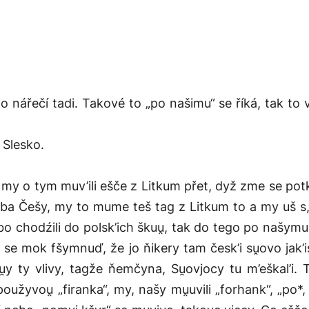
 nářečí tadi. Takové to „po našimu“ se říká, tak to vl
 Slesko.
, my o tym muv’ili ešče z Litkum přet, dyž zme se pot
řeba Češy, my to mume teš tag z Litkum to a my uš s,
o chodźili do polsk’ich škuu̯, tak do tego po našymu 
e se mok fšymnuď, že jo ňikery tam česk’i su̯ovo jak’i
̯y ty vlivy, tagže ňemčyna, Su̯ovjocy tu m’eškal’i. 
oužyvou̯ „firanka“, my, našy mu̯uvili „forhank“, „po*, 