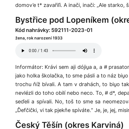
domov’e t* zavařiľi. A inači, inači: „Ale starko, 
Bystřice pod Lopeníkem (okr
Kód nahrávky: 592111-2023-01
žena, rok narození 1933
Informátor: Krávi sem aji dójiu̯a a, a # prasato
jako holka školačka, to sme pásli a to náz biu̯o
trochu ňíž bívali. A tam v drahách, to biu̯o t
nevlézli do toho obilí nebo neco. To, # d*, depa
seďeli a spívali. No, toš to sme sa neomezov
„Ďefčički, vi tak pjekňe spíváte.“ Je, je, jej, mis
Český Těšín (okres Karviná)