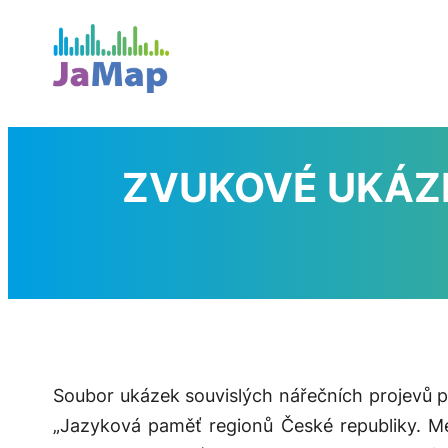
Přeskočit
na
obsah
ZVUKOVÉ UKÁZK
Soubor ukázek souvislých nářečních projevů p
„Jazyková paměť regionů České republiky. Me