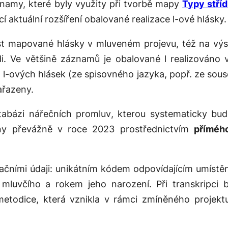
amy, které byly využity při tvorbě mapy
Typy stří
cí aktuální rozšíření obalované realizace
l
-ové hlásky.
 mapované hlásky v mluveném projevu, též na výsky
di. Ve většině záznamů je obalované
l
realizováno v
h
l
-ových hlásek (ze spisovného jazyka, popř. ze sous
ařazeny.
tabázi nářečních promluv
, kterou systematicky bud
eny převážně v roce 2023 prostřednictvím
příméh
kačními údaji: unikátním kódem odpovídajícím umístěn
mluvčího a rokem jeho narození. Při transkripci
metodice, která vznikla v rámci zmíněného projekt