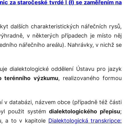
dnic za staročeské tvrdé
l
(
ł
) se zaměřením na
t dalších charakteristických nářečních rysů,
ýhradně, v některých případech je místo něj
edního nářečního areálu). Nahrávky, v nichž se
uje dialektologické oddělení Ústavu pro jazyk
o terénního výzkumu
, realizovaného formou
í v databázi, názvem obce (případně též části
 byl použit systém
dialektologického přepisu
;
u, a to v kapitole
Dialektologická transkripce: