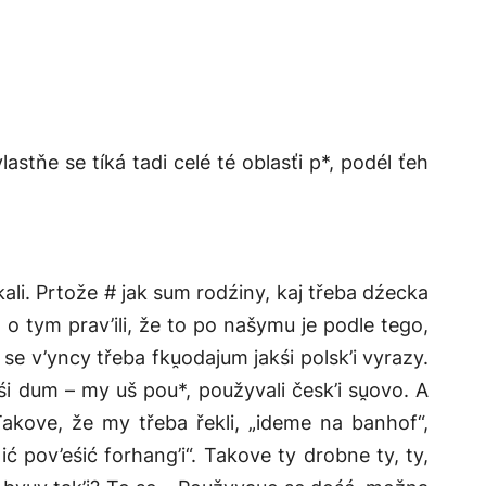
astňe se tíká tadi celé té oblasťi p*, podél ťeh
kali. Prtože # jak sum rodźiny, kaj třeba dźecka
 o tym prav’ili, že to po našymu je podle tego,
se v’yncy třeba fku̯odajum jakśi polsk’i vyrazy.
śi dum – my uš pou*, použyvali česk’i su̯ovo. A
Takove, že my třeba řekli, „ideme na banhof“,
ić pov’eśić forhang’i“. Takove ty drobne ty, ty,