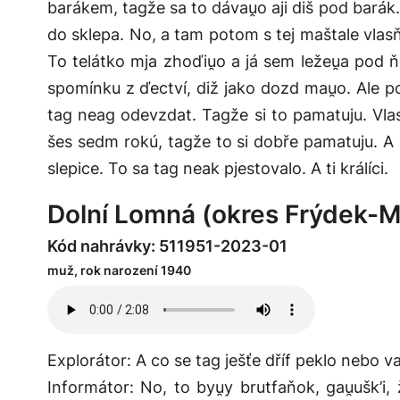
barákem, tagže sa to dávau̯o aji diš pod barák. A
do sklepa. No, a tam potom s tej maštale vlasňe, 
To telátko mja zhoďiu̯o a já sem ležeu̯a pod 
spomínku z ďectví, diž jako dozd mau̯o. Ale po
tag neag odevzdat. Tagže si to pamatuju. Vlas
šes sedm rokú, tagže to si dobře pamatuju. A 
slepice. To sa tag neak pjestovalo. A ti králíci.
Dolní Lomná (okres Frýdek-M
Kód nahrávky: 511951-2023-01
muž, rok narození 1940
Explorátor: A co se tag ješťe dříf peklo nebo v
Informátor: No, to byu̯y brutfaňok, gau̯ušk’i