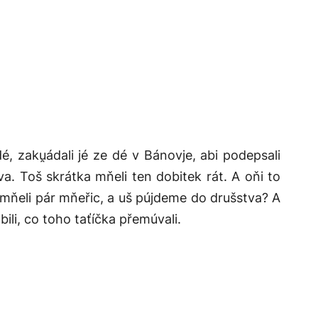
dé, zaku̯ádali jé ze dé v Bánovje, abi podepsali
va. Toš skrátka mňeli ten dobitek rát. A oňi to
 mňeli pár mňeřic, a uš pújdeme do drušstva? A
bili, co toho taťíčka přemúvali.