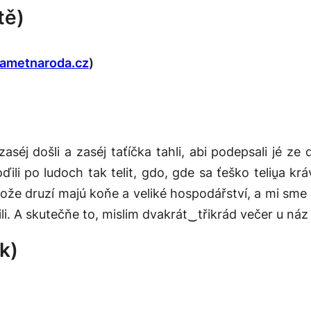
tě)
pametnaroda.cz
)
séj došli a zaséj taťíčka tahli, abi podepsali jé ze 
li po ludoch tak telit, gdo, gde sa ťeško teliu̯a krá
ože druzí majú koňe a veliké hospodářství, a mi sme
li. A skutečňe to, mislim dvakrát‿třikrád večer u náz 
k)