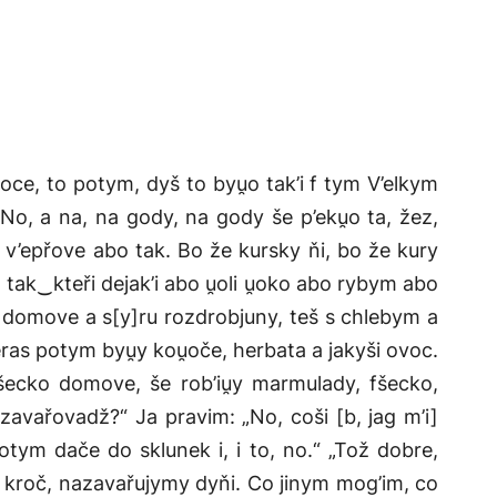
onoce, to potym, dyš to byu̯o tak’i f tym V’elkym
i. No, a na, na gody, na gody še p’eku̯o ta, žez,
e v’epřove abo tak. Bo že kursky ňi, bo že kury
, tak‿kteři dejak’i abo u̯oli u̯oko abo rybym abo
̯o domove a s[y]ru rozdrobjuny, teš s chlebym a
eras potym byu̯y kou̯oče, herbata a jakyši ovoc.
fšecko domove, še rob’iu̯y marmulady, fšecko,
zavařovadž?“ Ja pravim: „No, coši [b, jag m’i]
otym dače do sklunek i, i to, no.“ „Tož dobre,
 kroč, nazavařujymy dyňi. Co jinym mog’im, co