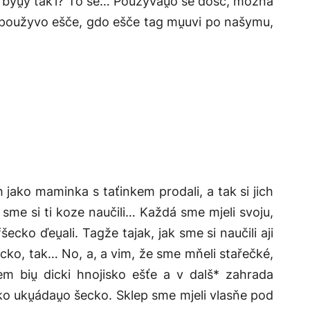
e byu̯y tak’i? To se… Použyvau̯o se dość, možna
to použyvo ešče, gdo ešče tag mu̯uvi po našymu,
 jako maminka s taťinkem prodali, a tak si jich
i sme si ti koze naučili… Každá sme mjeli svoju,
ecko ďeu̯ali. Tagže tajak, jak sme si naučili aji
šecko, tak… No, a, a vim, že sme mňeli stařečké,
m biu̯ dicki hnojisko ešťe a v dalš* zahrada
ko uku̯ádau̯o šecko. Sklep sme mjeli vlasňe pod