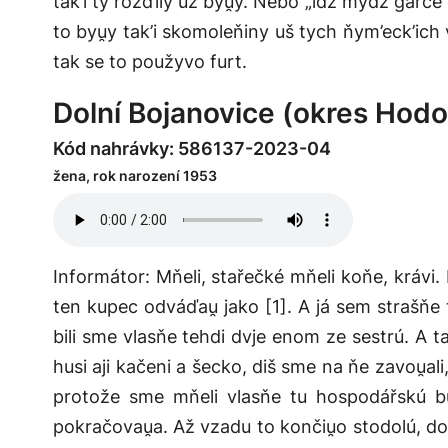
tak’i ty rozďily už byu̯y. Nebo „idź mydź garc
to byu̯y tak’i skomoleňiny uš tych ňym’eck’ich
tak se to použyvo furt.
Dolní Bojanovice (okres Hodo
Kód nahrávky: 586137-2023-04
žena, rok narození 1953
Informátor: Mňeli, stařečké mňeli koňe, krávi.
ten kupec odváďau̯ jako [1]. A já sem strašňe t
bili sme vlasňe tehdi dvje enom ze sestrú. A taž
husi aji kačeni a šecko, diš sme na ňe zavou̯al
protože sme mňeli vlasňe tu hospodářskú bud
pokračovau̯a. Až vzadu to končiu̯o stodolú, do