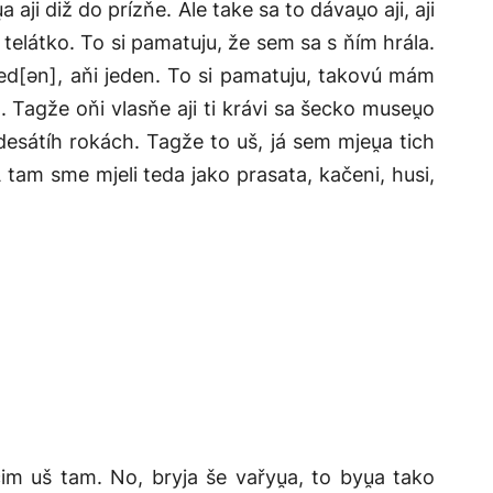
aji diž do prízňe. Ale take sa to dávau̯o aji, aji
̯a telátko. To si pamatuju, že sem sa s ňím hrála.
jed[ən], aňi jeden. To si pamatuju, takovú mám
 Tagže oňi vlasňe aji ti krávi sa šecko museu̯o
esátíh rokách. Tagže to uš, já sem mjeu̯a tich
tam sme mjeli teda jako prasata, kačeni, husi,
im uš tam. No, bryja še vařyu̯a, to byu̯a tako