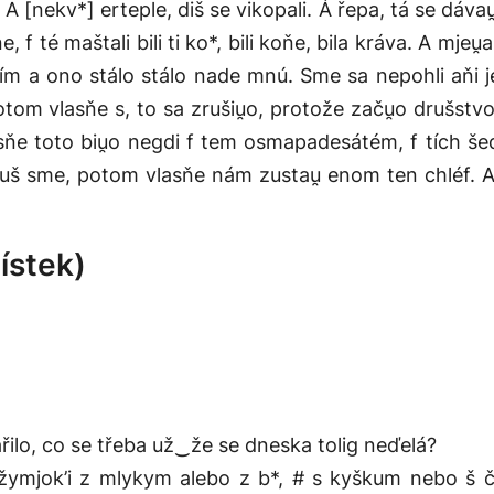
 [nekv*] erteple, diš se vikopali. Á řepa, tá se dávau̯a 
f té maštali bili ti ko*, bili koňe, bila kráva. A mjeu
ňím a ono stálo stálo nade mnú. Sme sa nepohli aňi 
tom vlasňe s, to sa zrušiu̯o, protože začu̯o drušstvo.
ňe toto biu̯o negdi f tem osmapadesátém, f tích šed
uš sme, potom vlasňe nám zustau̯ enom ten chléf. A 
ístek)
ařilo, co se třeba už‿že se dneska tolig neďelá?
, žymjok’i z mlykym alebo z b*, # s kyškum nebo š č