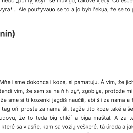
e“ nebo „pomyj kšyr“ se muviu̯o, takove vjecy. Co ešč
 vyra*… Ale použyvau̯o se to a jo byh řeku̯a, že se 
nín)
 Mňeli sme dokonca i koze, si pamatuju. Á vim, že jich
ehdi vim, že sem sa na ňih zu̯*, zu̯obiu̯a, protože m
e sme si ti kozenki jagdiš naučili, abi šli za nama a fš
i, tag oňi prosťe za nama šli, tagže tito koze také a 
ovu, že to teda biu̯ chléf a biu̯a maštal. A za te
 které sa vlasňe, kam sa voziu̯ veškeré, tá úroda a ja