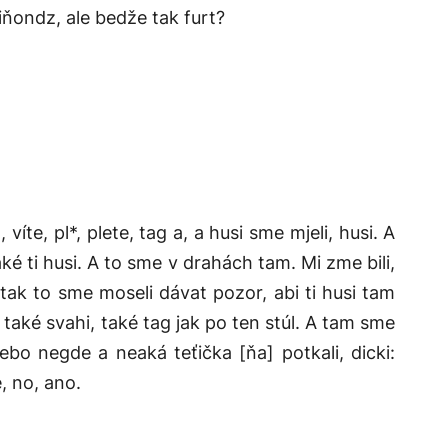
p’iňondz, ale bedže tak furt?
íte, pl*, plete, tag a, a husi sme mjeli, husi. A
aké ti husi. A to sme v drahách tam. Mi zme bili,
 tak to sme moseli dávat pozor, abi ti husi tam
i také svahi, také tag jak po ten stúl. A tam sme
bo negde a neaká teťička [ňa] potkali, dicki:
é, no, ano.