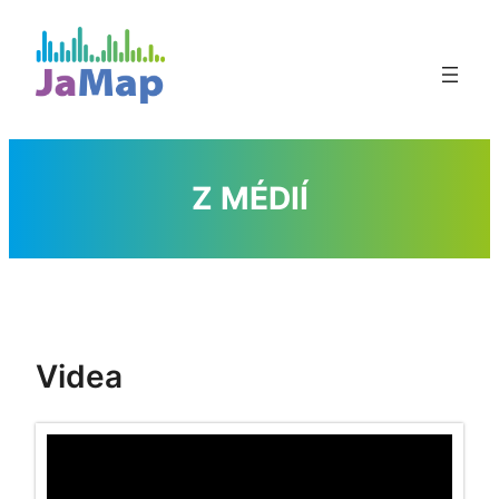
Přeskočit
na
obsah
Z MÉDIÍ
Videa