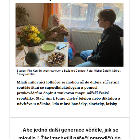
„Abe jednó dalši generace věděle, jak se
mlovilo.“ Žáci zachytili nářečí prarodičů do