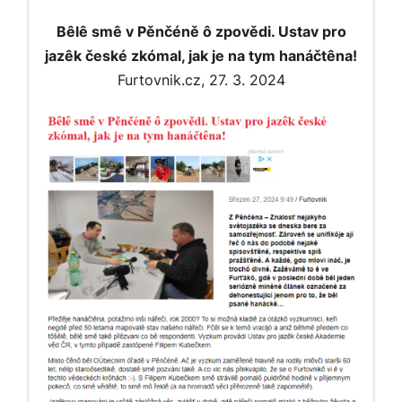
Bêlê smê v Pěnčéně ô zpovědi. Ustav pro
jazêk české zkómal, jak je na tym hanáčtêna!
Furtovnik.cz, 27. 3. 2024