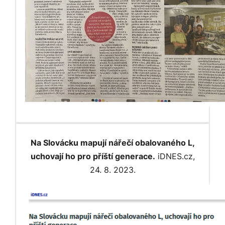
Na Slovácku mapují nářečí obalovaného L,
uchovají ho pro příští generace.
iDNES.cz,
24. 8. 2023.