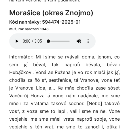
Morašice (okres Znojmo)
Kód nahrávky: 594474-2025-01
muž, rok narození 1948
Informátor: Mi [s]me se rvḁ́vali doma, jenom, co
sem jḁ́ béval, tak naproťi bévala, bévali
Hubḁ́čkovi. Voná ae Ružena je vo rok mlači jak jḁ́,
choďila za ňó s*, sestřeňica, tá Vranova, vona teť
je Vranova Lída, a… Ke mňe choďila zase sóset
Vančurúj Honza á vone nḁ́m nadḁ́vale, me sme
mňeli za vratama takové sochor. [Nebo] takovó
vos*, z voza sme to lapli, valili sme na ňe. Vone
vebjehle, me sme mňeli vrata naproťi sobje, vone
vebjehle s téh vrat, me sme to zahoďili, oťikali