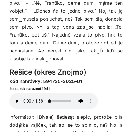
pivo.“ – „Né, Franťiko, deme dum, mḁ́me ten
vobjet.“ – „Dones ňe to jedno pivo.“ No, tak jḁ́
sem‿musela poslúchat, ne? Tak sem šla, donesla
sem pivo. N*, a tag vona zas‿se napila: „Te,
Franťiko, poť uš.“ Najednó vzala to pivo, hrk to
tam a deme dum. Deme dum, protože vobjed je
nachistane. Ae neřekl ňic, jako fak‿ťi liďi se
k sobje tak inak‿chovali.
Rešice (okres Znojmo)
Kód nahrávky: 594725-2025-01
žena, rok narození 1941
Informátor: [Bívale] šedesḁ́t slepic, protože bila
dodḁ́fka vajiček, tak abi se to splňilo, ne? No, a