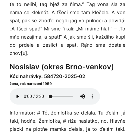
ťe to nelibi, tag bjež za ňima.“ Tag vona šla za
nama se kleknót. A fšeci sme tam klečele. A von
spal, pak se zboďel negdi jag vo pulnoci a povidḁ́:
„A fšeci spat!“ Mi sme řikali: „Mi mḁ́me hlat.“ – „To
mňe nezajimá, a spat!“ A jak sme šli, každiho kupl
do prdele a zeslict a spat. Rḁ́no sme dostale
znov[u].
Nosislav (okres Brno-venkov)
Kód nahrávky: 584720-2025-02
žena, rok narození 1959
Informátor: # Tó, žemlofka se ďelala. Tu ďelám já
taki, hodňe. Žemlofka, # ríža naslatko, no. Hlavňe
placki na plotňe mamka ďelala, já to ďelám taki.