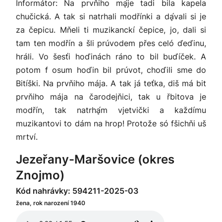
Informátor: Na prvňiho mḁ́je tadi bila kapela
chučická. A tak si natrhali modřínki a dḁ́vali si je
za čepicu. Mňeli ti muzikanckí čepice, jo, dali si
tam ten modřín a šli prúvodem přes celó ďeďinu,
hráli. Vo šesťi hoďinách ráno to bil buďíček. A
potom f osum hoďin bil prúvot, choďili sme do
Bitíški. Na prvňiho mája. A tak já teťka, diš má bit
prvňiho mája na čarodejňici, tak u řbitova je
modřín, tak natrhḁ́m vjetvički a každímu
muzikantovi to dám na hrop! Protože só fšichňi uš
mrtví.
Jezeřany-Maršovice (okres
Znojmo)
Kód nahrávky: 594211-2025-03
žena, rok narození 1940