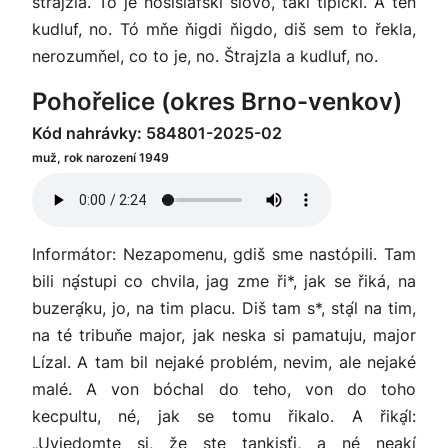
štrajzla. To je nosislafski slovo, taki tipicki. A ten
kudluf, no. Tó mňe ňigdi ňigdo, diš sem to řekla,
nerozumňel, co to je, no. Štrajzla a kudluf, no.
Pohořelice (okres Brno-venkov)
Kód nahrávky: 584801-2025-02
muž, rok narození 1949
Informátor: Nezapomenu, gdiš sme nastópili. Tam
bili nḁ́stupi co chvila, jag zme ři*, jak se řiká, na
buzerḁ́ku, jo, na tim placu. Diš tam s*, stḁ́l na tim,
na té tribuňe major, jak neska si pamatuju, major
Lízal. A tam bil nejaké problém, nevim, ale nejaké
malé. A von bóchal do teho, von do toho
kecpultu, né, jak se tomu řikalo. A řikḁ́l:
„Uvjedomte si, že ste tankisťi, a né neakí