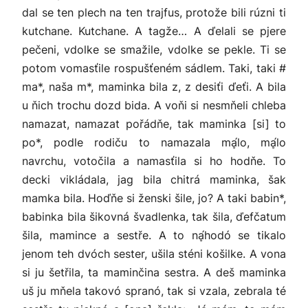
dal se ten plech na ten trajfus, protože bili rúzni ti
kutchane. Kutchane. A tagže… A ďelali se pjere
pečeni, vdolke se smažile, vdolke se pekle. Ti se
potom vomasťile rospušťeném sádlem. Taki, taki #
ma*, naša m*, maminka bila z, z desiťi ďeťi. A bila
u ňich trochu dozd bida. A voňi si nesmňeli chleba
namazat, namazat pořádňe, tak maminka [si] to
po*, podle rodiču to namazala mḁ́lo, mḁ́lo
navrchu, votočila a namasťila si ho hodňe. To
decki vikládala, jag bila chitrá maminka, šak
mamka bila. Hoďňe si ženski šile, jo? A taki babin*,
babinka bila šikovná švadlenka, tak šila, ďefčatum
šila, mamince a sestře. A to nḁ́hodó se tikalo
jenom teh dvóch sester, ušila sténi košilke. A vona
si ju šetřila, ta maminčina sestra. A deš maminka
uš ju mňela takovó spranó, tak si vzala, zebrala té