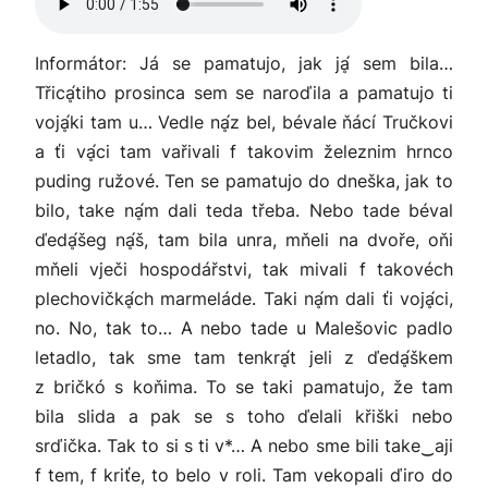
Informátor: Já se pamatujo, jak jḁ́ sem bila…
Třicḁ́tiho prosinca sem se naroďila a pamatujo ti
vojḁ́ki tam u… Vedle nḁ́z bel, bévale ňácí Tručkovi
a ťi vḁ́ci tam vařivali f takovim železnim hrnco
puding ružové. Ten se pamatujo do dneška, jak to
bilo, take nḁ́m dali teda třeba. Nebo tade béval
ďedḁ́šeg nḁ́š, tam bila unra, mňeli na dvoře, oňi
mňeli vječi hospodářstvi, tak mivali f takovéch
plechovičkḁ́ch marmeláde. Taki nḁ́m dali ťi vojḁ́ci,
no. No, tak to… A nebo tade u Malešovic padlo
letadlo, tak sme tam tenkrḁ́t jeli z ďedḁ́škem
z bričkó s koňima. To se taki pamatujo, že tam
bila slida a pak se s toho ďelali křiški nebo
srďička. Tak to si s ti v*… A nebo sme bili take‿aji
f tem, f kriťe, to belo v roli. Tam vekopali ďiro do