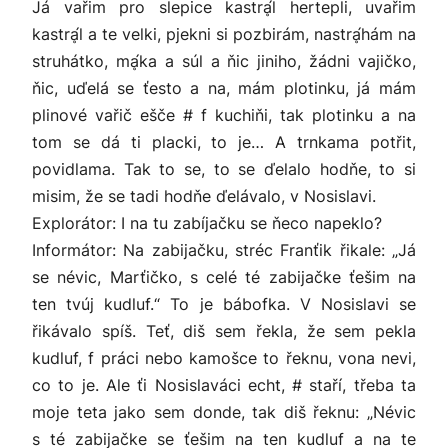
Já vařim pro slepice kastrḁ́l hertepli, uvařim
kastrḁ́l a te velki, pjekni si pozbirám, nastrḁ́hám na
struhátko, mḁ́ka a súl a ňic jiniho, žádni vajičko,
ňic, uďelá se ťesto a na, mám plotinku, já mám
plinové vařič ešče # f kuchiňi, tak plotinku a na
tom se dá ti placki, to je… A trnkama potřit,
povidlama. Tak to se, to se ďelalo hodňe, to si
misim, že se tadi hodňe ďelávalo, v Nosislavi.
Explorátor: I na tu zabíjačku se ňeco napeklo?
Informátor: Na zabijačku, stréc Franťik řikale: „Já
se névic, Marťičko, s celé té zabijačke ťešim na
ten tvúj kudluf.“ To je bábofka. V Nosislavi se
řikávalo spíš. Teť, diš sem řekla, že sem pekla
kudluf, f práci nebo kamošce to řeknu, vona nevi,
co to je. Ale ťi Nosislaváci echt, # staří, třeba ta
moje teta jako sem donde, tak diš řeknu: „Névic
s té zabijačke se ťešim na ten kudluf a na te