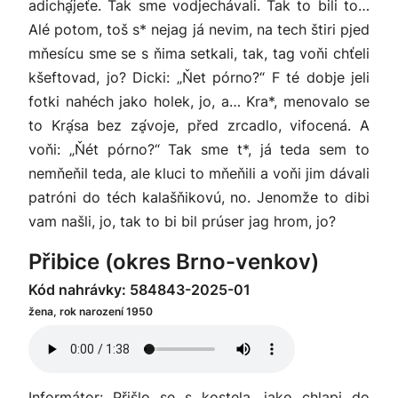
adichḁ́jeťe. Tak sme vodjechávali. Tak to bili to…
Alé potom, toš s* nejag já nevim, na tech štiri pjed
mňesícu sme se s ňima setkali, tak, tag voňi chťeli
kšeftovad, jo? Dicki: „Ňet pórno?“ F té dobje jeli
fotki nahéch jako holek, jo, a… Kra*, menovalo se
to Krḁ́sa bez zḁ́voje, před zrcadlo, vifocená. A
voňi: „Ňét pórno?“ Tak sme t*, já teda sem to
nemňeňil teda, ale kluci to mňeňili a voňi jim dávali
patróni do téch kalašňikovú, no. Jenomže to dibi
vam našli, jo, tak to bi bil prúser jag hrom, jo?
Přibice (okres Brno-venkov)
Kód nahrávky: 584843-2025-01
žena, rok narození 1950
Informátor: Přišlo se s kostela, jako chlapi do