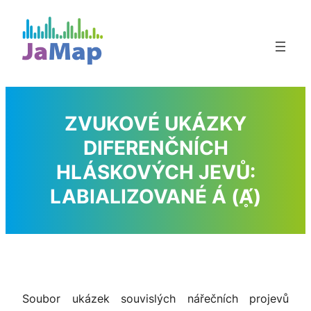
Přeskočit
na
obsah
ZVUKOVÉ UKÁZKY
DIFERENČNÍCH
HLÁSKOVÝCH JEVŮ:
LABIALIZOVANÉ
Á
(
Ḁ́
)
Soubor ukázek souvislých nářečních projevů