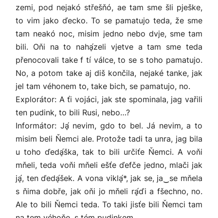
zemi, pod nejakó střešňó, ae tam sme šli pješke,
to vim jako ďecko. To se pamatujo teda, že sme
tam neakó noc, misim jedno nebo dvje, sme tam
bili. Oňi na to nahḁ́zeli vjetve a tam sme teda
přenocovali take f tí válce, to se s toho pamatujo.
No, a potom take aj diš končila, nejaké tanke, jak
jel tam véhonem to, take bich, se pamatujo, no.
Explorátor: A ťi vojáci, jak ste spominala, jag vařili
ten pudink, to bili Rusi, nebo…?
Informátor: Jḁ́ nevim, gdo to bel. Já nevim, a to
misim beli Ňemci ale. Protože tadi ta unra, jag bila
u toho ďedḁ́ška, tak to bili určiťe Ňemci. A voňi
mňeli, teda voňi mňeli ešťe ďefče jedno, mlači jak
jḁ́, ten ďedḁ́šek. A vona viklḁ́*, jak se, ja‿se mňela
s ňima dobře, jak oňi jo mňeli rḁ́ďi a fšechno, no.
Ale to bili Ňemci teda. To taki jisťe bili Ňemci tam
na tem véhoňe, s tém pudinkem.