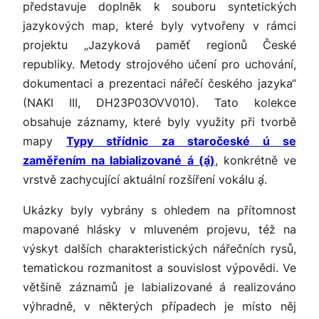
představuje doplněk k souboru syntetických
jazykových map, které byly vytvořeny v rámci
projektu „Jazyková paměť regionů České
republiky. Metody strojového učení pro uchování,
dokumentaci a prezentaci nářečí českého jazyka“
(NAKI III, DH23P03OVV010). Tato kolekce
obsahuje záznamy, které byly využity při tvorbě
mapy
Typy střídnic za staročeské
ú
se
zaměřením na labializované
á
(
ḁ́
)
, konkrétně ve
vrstvě zachycující aktuální rozšíření vokálu
ḁ́
.
Ukázky byly vybrány s ohledem na přítomnost
mapované hlásky v mluveném projevu, též na
výskyt dalších charakteristických nářečních rysů,
tematickou rozmanitost a souvislost výpovědi. Ve
většině záznamů je labializované
á
realizováno
výhradně, v některých případech je místo něj