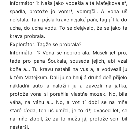
Informátor 1: Naša jako vodešla a tá Maťejkova s*,
spadla, protože jo vomr*, vomrḁ́čil. A vona uš
nefstala. Tam pḁ́sla krave nejakḁ́ paňi, tag jí lila do
ucha, do ucha vodu. To se ďelḁ́valo, že se jako ta
krava probrala.
Explorátor: Tagže se probrala?
Informátor 1: Vona se neprobrala. Museli jet pro,
tade pro pana Šoukala, souseda jejich, abi vzal
koňe a… Tu kravu natahli na vus a, a vodvezli ju
k tém Maťejkum. Dali ju na hnuj á druhé deň přijelo
nḁ́kladňi auto a naložili ju a zavezli na jatka,
protože vona si poraňila vlastňe mozek. No, bila
váha, na váhu a… No, a vot tí dobi se na mňe
staré ďeda, ten uš umřel, je to d*, dvaced let, se
na mňe zlobil, že za to mužu jḁ́, protože sem bil
néstarši.