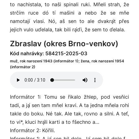
to nachistala, to naši spinali ruki. Mňeli strah, že
strčím ruce dó tí mašini a nebo že se mňe
namotají vlasi. Nó, aš sen to ale dvakrḁ́t přes
jejich vulo uďelala, tak bili rḁ́ďi, že sem to ďelala.
Zbraslav (okres Brno-venkov)
Kód nahrávky: 584215-2025-03
muž, rok narození 1943 (informátor 1); žena, rok narození 1954
(informátor 2)
Informátor 1: Tomu se řikalo žhlep, pod vesňici
tadi, a jḁ́ sen tam mňel kravi. A ta jedna mňela rohi
takle do boku. Né tak. Ale tak, rovno a silni. A teť,
to vi*, kluci hrḁ́li karti a to fšechno a…
Informátor 2: Kóřili.
Informátor 1: A jḁ́ sen bil dole. Jḁ́ sem bil dole f…