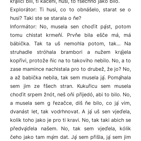
krḁ́lici bili, ti kačeni, husi, to fšechno jako bilo.
Explorátor: Ti husi, co to obnášelo, starat se o
husi? Taki ste se starala o ňe?
Informátor: No, musela sen choďit pḁ́st, potom
tomu chistat krmeňí. Prvňe bila ešče má, má
bábička. Tak ta uš nemohla potom, tak… Na
struhadle stróhala brambori a nužem krḁ́jela
kopřivi, protože ňic na to takoviho nebilo. No, a to
zase mamince nachistala pro to drubež, že jo? No,
a až babička nebila, tak sem musela jḁ́. Pomḁ́hala
sem jim ze fšech stran. Kukuřicu sem musela
choďit srpem žnót, neš oňi přijedó, abi to bilo. No,
a musela sem g řezačce, diš ňe bilo, co jḁ́ vim,
dvanást let, tak vodrhnovat. A jḁ́ uš sen vjeďela,
kolik toho jako je pro ti kravi. No, tak taki abich se
předvḁ́ďela našem. No, tak sem vjeďela, kólik
čeho jako tam mḁ́m dat. Jḁ́ sem přišla, jḁ́ sem jim