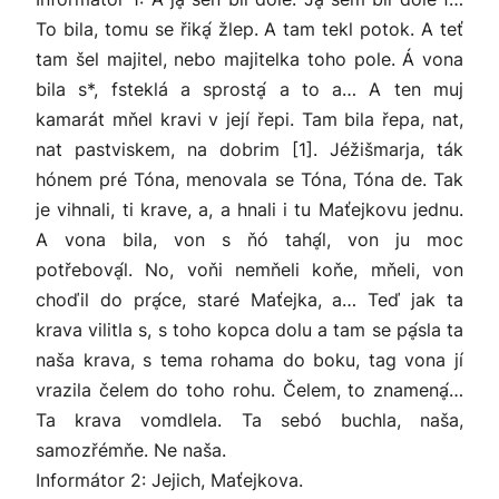
To bila, tomu se řikḁ́ žlep. A tam tekl potok. A teť
tam šel majitel, nebo majitelka toho pole. Á vona
bila s*, fsteklá a sprostḁ́ a to a… A ten muj
kamarát mňel kravi v její řepi. Tam bila řepa, nat,
nat pastviskem, na dobrim [1]. Jéžišmarja, ták
hónem pré Tóna, menovala se Tóna, Tóna de. Tak
je vihnali, ti krave, a, a hnali i tu Maťejkovu jednu.
A vona bila, von s ňó tahḁ́l, von ju moc
potřebovḁ́l. No, voňi nemňeli koňe, mňeli, von
choďil do prḁ́ce, staré Maťejka, a… Teď jak ta
krava vilitla s, s toho kopca dolu a tam se pḁ́sla ta
naša krava, s tema rohama do boku, tag vona jí
vrazila čelem do toho rohu. Čelem, to znamenḁ́…
Ta krava vomdlela. Ta sebó buchla, naša,
samozřémňe. Ne naša.
Informátor 2: Jejich, Maťejkova.