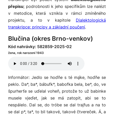
přepisu
; podrobnosti k jeho specifikům lze nalézt
v metodice, která vznikla v rámci zmíněného
projektu, a to v kapitole
Dialektologická
transkripce: principy a základní poučení
.
Blučina (okres Brno-venkov)
Kód nahrávky: 582859-2025-02
žena, rok narození 1943
Informátor: Jedlo se hoďňe s té mḁ́ke, hoďňe se
peklo. Da*, ba*, bábufk*, babofka bela, be*, do, ve
špurherťe se uďelal voheň, protože to už babinke
musele vjeďet, jak se má zatopit, abi se to
nespálelo. Dal se, do tróbe se dal trajfus a na to
se dal p*, ta*, to bil takové, takové čtvereček. Á, a