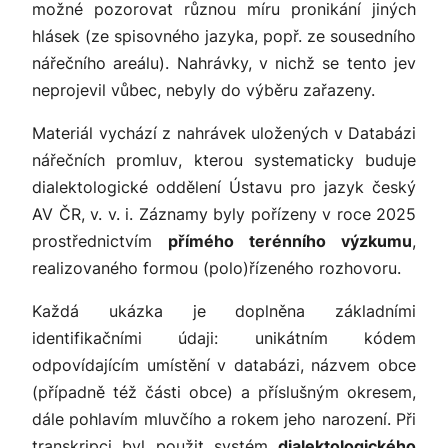
možné pozorovat různou míru pronikání jiných
hlásek (ze spisovného jazyka, popř. ze sousedního
nářečního areálu). Nahrávky, v nichž se tento jev
neprojevil vůbec, nebyly do výběru zařazeny.
Materiál vychází z nahrávek uložených v
Databázi
nářečních promluv
, kterou systematicky buduje
dialektologické oddělení Ústavu pro jazyk český
AV ČR, v. v. i. Záznamy byly pořízeny v roce 2025
prostřednictvím
přímého terénního výzkumu
,
realizovaného formou (polo)řízeného rozhovoru.
Každá ukázka je doplněna základními
identifikačními údaji: unikátním kódem
odpovídajícím umístění v databázi, názvem obce
(případně též části obce) a příslušným okresem,
dále pohlavím mluvčího a rokem jeho narození. Při
transkripci byl použit systém
dialektologického