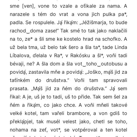
sme [ven], vone to vzale a oťikale za nama. A
narazele s tém do vrat a vona jich pulka pa*,
padla. Se rospulele. Jḁ́ řikḁ́m: „Jéžišmarja, to bude
rachod‿doma zase!“ Tak smé to tak jako naklačili
na to, ze* a šli sme ke kostelo hrad na schofko. A
už bela tma, už belo tak šero a šla ta*, tade Linda
Líbalova, ďelala v Ra*, v Rakósku a šl*, voňi tadi
bévaji, ne? A šla dom a šla vot‿toho‿outobusu a
povidḁ́, zastavila mňe a povidḁ́: „Joško, mḁ́š jid za
taťínkém do drušstva.“ Voňi tam spravovali
prasata. „Mḁ́š jíd za ňém do drušstva.“ Jḁ́ sem
řikal: A je, uš je to tadi, uš to přide. Tak sem šel za
ňém a řikḁ́m, co jako chce. A voňi mňeli takové
velké kotel, tam vařeli brambore, a von gdiš to
překlḁ́pjel, tak musél velest jako, chetl se toho,
nohama na zeť, vot*, se votpéroval a ten kotel