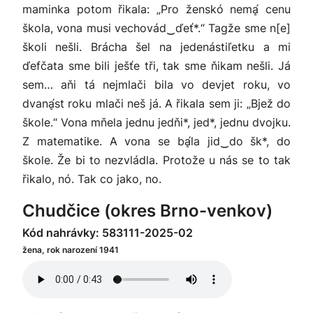
maminka potom řikala: „Pro ženskó nemḁ́ cenu
škola, vona musi vechovád‿ďeť*.“ Tagže sme n[e]
školi nešli. Brácha šel na jedenástiľetku a mi
ďefčata sme bili ješťe tři, tak sme ňikam nešli. Já
sem… aňi tá nejmlači bila vo devjet roku, vo
dvanḁ́st roku mlači neš já. A řikala sem ji: „Bjež do
škole.“ Vona mňela jednu jedňi*, jed*, jednu dvojku.
Z matematike. A vona se bḁ́la jid‿do šk*, do
škole. Že bi to nezvládla. Protože u nás se to tak
řikalo, nó. Tak co jako, no.
Chudčice (okres Brno-venkov)
Kód nahrávky: 583111-2025-02
žena, rok narození 1941