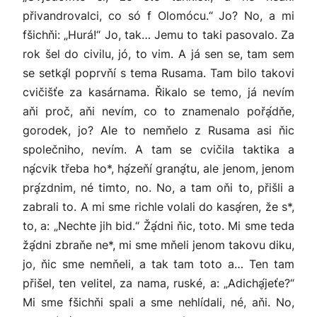
přivandrovalci, co só f Olomócu.“ Jo? No, a mi
fšichňi: „Hurá!“ Jo, tak… Jemu to taki pasovalo. Za
rok šel do civilu, jó, to vim. A já sen se, tam sem
se setkḁ́l poprvňí s tema Rusama. Tam bilo takovi
cvičišťe za kasárnama. Řikalo se temo, já nevím
aňi proč, aňi nevím, co to znamenalo pořḁ́dňe,
gorodek, jo? Ale to nemňelo z Rusama asi ňic
společniho, nevím. A tam se cvičila taktika a
nḁ́cvik třeba ho*, hḁ́zeňí granḁ́tu, ale jenom, jenom
prḁ́zdnim, né timto, no. No, a tam oňi to, přišli a
zabrali to. A mi sme richle volali do kasḁ́ren, že s*,
to, a: „Nechte jih bid.“ Žḁ́dni ňic, toto. Mi sme teda
žḁ́dni zbraňe ne*, mi sme mňeli jenom takovu diku,
jo, ňic sme nemňeli, a tak tam toto a… Ten tam
přišel, ten velitel, za nama, ruské, a: „Adichḁ́jeťe?“
Mi sme fšichňi spali a sme nehlídali, né, aňi. No,