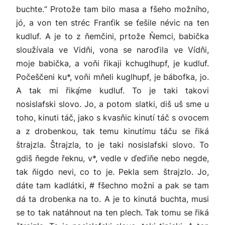
buchte.“ Protože tam bilo masa a fšeho možního,
jó, a von ten stréc Franťik se ťešile névic na ten
kudluf. A je to z ňemčini, prtože Ňemci, babička
sloužívala ve Vidňi, vona se naroďila ve Vídňi,
moje babička, a voňi řikaji kchuglhupf, je kudluf.
Počeščeni ku*, voňi mňeli kuglhupf, je bábofka, jo.
A tak mi řikḁ́me kudluf. To je taki takovi
nosislafski slovo. Jo, a potom slatki, diš uš sme u
toho, kinuti táč, jako s kvasňic kinutí táč s ovocem
a z drobenkou, tak temu kinutímu táču se řiká
štrajzla. Štrajzla, to je taki nosislafski slovo. To
gdiš ňegde řeknu, v*, vedle v ďeďiňe nebo negde,
tak ňigdo nevi, co to je. Pekla sem štrajzlo. Jo,
dáte tam kadlátki, # fšechno možni a pak se tam
dá ta drobenka na to. A je to kinutá buchta, musi
se to tak natáhnout na ten plech. Tak tomu se řiká