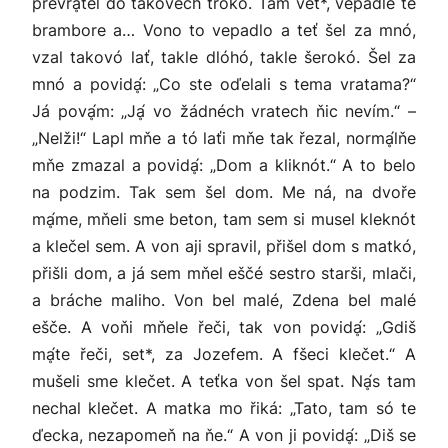
převrḁ́ťel do takovéch trokó. Tam vet*, vepadle te
brambore a… Vono to vepadlo a teť šel za mnó,
vzal takovó lať, takle dlóhó, takle šerokó. Šel za
mnó a povidḁ́: „Co ste oďelali s tema vratama?“
Já povḁ́m: „Jḁ́ vo žádnéch vratech ňic nevím.“ –
„Nelži!“ Lapl mňe a tó laťi mňe tak řezal, normḁ́lňe
mňe zmazal a povidḁ́: „Dom a kliknót.“ A to belo
na podzim. Tak sem šel dom. Me ná, na dvoře
mḁ́me, mňeli sme beton, tam sem si musel kleknót
a klečel sem. A von aji spravil, přišel dom s matkó,
přišli dom, a já sem mňel eščé sestro starši, mlači,
a bráche maliho. Von bel malé, Zdena bel malé
ešče. A voňi mňele řeči, tak von povidḁ́: „Gdiš
mḁ́te řeči, set*, za Jozefem. A fšeci klečet.“ A
mušeli sme klečet. A teťka von šel spat. Nḁ́s tam
nechal klečet. A matka mo řiká: „Tato, tam só te
ďecka, nezapomeň na ňe.“ A von ji povidḁ́: „Diš se