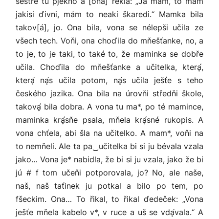
sestře tu pjeknó a [ona] řekla: „Já mám, to mám
jakisi ďivni, mám to neaki škaredi.“ Mamka bila
takov[á], jo. Ona bila, vona se nélepši učila ze
všech tech. Voňi, ona choďila do mňešťanke, no, a
to je, to je taki, to také to, že maminka se dobře
učila. Choďila do mňešťanke a učitelka, kterḁ́,
kterḁ́ nḁ́s učila potom, nḁ́s učila ješťe s teho
českého jazika. Ona bila na úrovňi středňi škole,
takovḁ́ bila dobra. A vona tu ma*, po té mamince,
maminka krḁ́sňe psala, mňela krḁ́sné rukopis. A
vona chťela, abi šla na učitelko. A mam*, voňi na
to nemňeli. Ale ta pa‿učitelka bi si ju bévala vzala
jako… Vona je* nabidla, že bi si ju vzala, jako že bi
jú # f tom učeňi potporovala, jo? No, ale naše,
naš, naš taťinek ju potkal a bilo po tem, po
fšeckim. Ona… To řikal, to řikal ďedeček: „Vona
ješťe mňela kabelo v*, v ruce a uš se vdḁ́vala.“ A