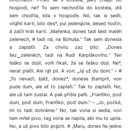
hospodi, ne? To sem nechoďila do kostela, diš
sem choďila, bila v hospoďe. Nó, tak si sedli,
vitḁ́hli karti, bilo des*, pul jedenḁ́cte, desed hoďin,
á začli hrát karti. „Mařenka, dones tadi šest maléh
zelenech, # tadi ná, na Bohuša.“ Tak sem donesla
a zaplaťil. Za chvilu zaz bilo: „Dones
šez‿zelenéch, tadi na Rudi Karpíškoviho.“ Ten
ťeško se dojil, voňi řikali, že se ťeško doji. Ne*,
nerat plaťil. Ale rḁ́t pil. A von: „Jḁ́ už du dom.“ – #
„To nevaďi, bjéž, donez*, donese štamprli, von
pude dum, ale ať to zaplaťi.“ Tak to zaplaťil. No,
ale uš tam zustal. A pak přišla paňi. „Franťiko, poď
dum, poď dum, Franťiko, poď dum.“ – „Jo, počké,
mi to tadi dohráme.“ No, tak vona si sedla, von
tam mňel pivo, tag vona se napila, abi mu to upila.
No, a uš pivo bilo prḁ́zni. # „Maru, dones ňe jedno