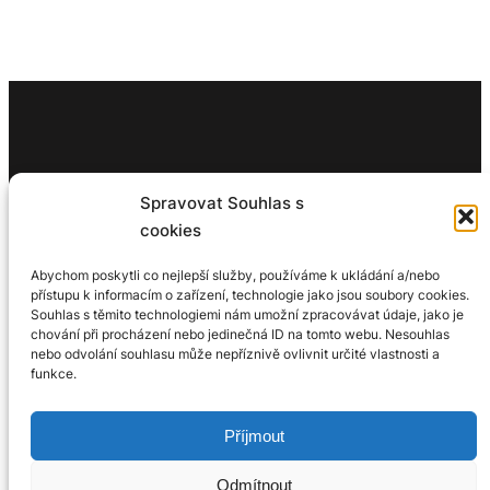
Search for an article
Spravovat Souhlas s
cookies
Search
Search
Abychom poskytli co nejlepší služby, používáme k ukládání a/nebo
přístupu k informacím o zařízení, technologie jako jsou soubory cookies.
Souhlas s těmito technologiemi nám umožní zpracovávat údaje, jako je
chování při procházení nebo jedinečná ID na tomto webu. Nesouhlas
nebo odvolání souhlasu může nepříznivě ovlivnit určité vlastnosti a
funkce.
Ministerstvo kultury ČR, NAKI III, DH23P03OVV010
Příjmout
Program na podporu aplikovaného výzkumu v oblasti národní a
kulturní identity
2023–2027
Odmítnout